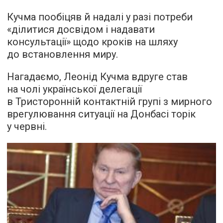
Кучма пообіцяв й надалі у разі потреби
«ділитися досвідом і надавати
консультації» щодо кроків на шляху
до встановлення миру.
Нагадаємо, Леонід Кучма вдруге став
на чолі української делегації
в Тристоронній контактній групі з мирного
врегулювання ситуації на Донбасі торік
у червні.