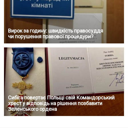
Вирок за годину: швидкість правосуддя
чи порушення правової процедури?
Сибіга повертає Польщі свій Командорський
хрест у відповідь на рішення позбавити
Зеленського ордена