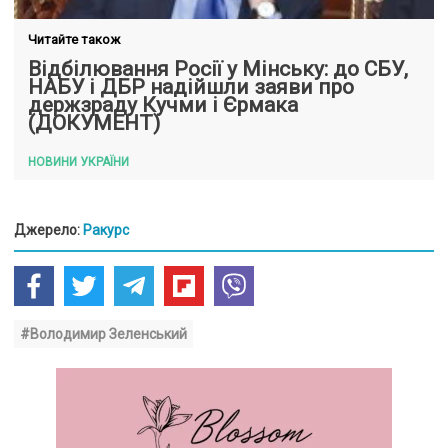
Читайте також
Відбілювання Росії у Мінську: до СБУ,
НАБУ і ДБР надійшли заяви про
держзраду Кучми і Єрмака
(ДОКУМЕНТ)
НОВИНИ УКРАЇНИ
Джерело:
Ракурс
#Володимир Зеленський