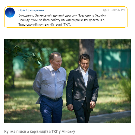
Кучма пішов з керівництва ТКГ у Мінську