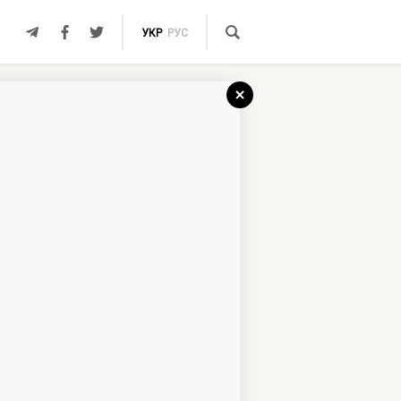
УКР
РУС