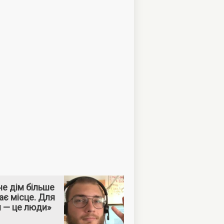
е дім більше
ає місце. Для
м — це люди»