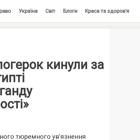
раво
Україна
Світ
Блоги
Краса та здоров'я
логерок кинули за
гипті
ганду
ості»
чного тюремного ув’язнення