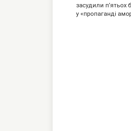
засудили п’ятьох 
у «пропаганді амо