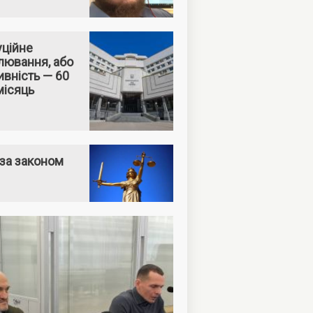
уційне
лювання, або
вність — 60
місяць
за законом