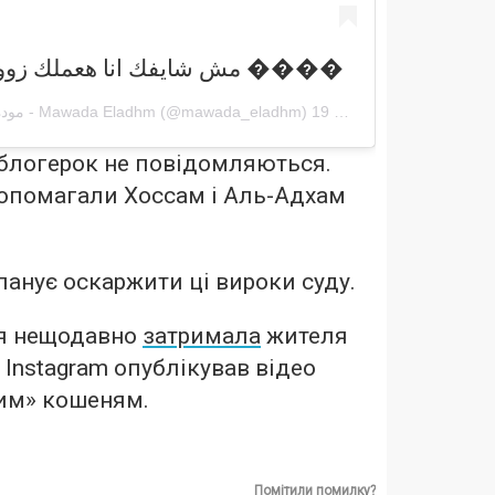
مش شايفك انا هعملك زووم ��بوم بوم بوم ����
موده الادهم - Mawada Eladhm
(@mawada_eladhm)
19 Лют 2020 р. о 6:48 PST
 блогерок не повідомляються.
допомагали Хоссам і Аль-Адхам
ланує оскаржити ці вироки суду.
ія нещодавно
затримала
жителя
 Instagram опублікував відео
ним» кошеням.
Помітили помилку?