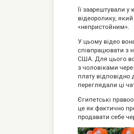
Її заарештували у к
відеоролику, який
«непристойним».
У цьому відео вон
співпрацювати з н
США. Для цього во
з чоловіками чере
плату відповідно д
переглядали ці ча
Єгипетські правоо
це як фактично п
продавати себе чер