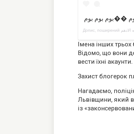
Допис, поширений
Імена інших трьох
Відомо, що вони 
вести їхні акаунти.
Захист блогерок п
Нагадаємо, поліц
Львівщини, який в
із «законсервова