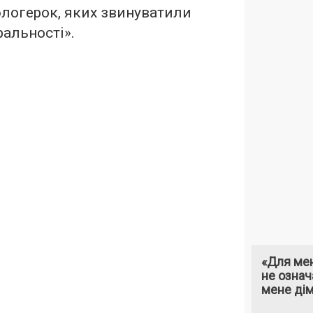
блогерок, яких звинуватили
ральності».
«Для мен
не означ
мене ді