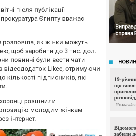
вітні після публікації
 прокуратура Єгипту вважає
Виправд
справа 
а розповіла, як жінки можуть
ею, щоб заробити до 3 тис. дол.
ни повинні були вести чати
з відеододаток Likee, отримуючи
о кількості підписників, які
ти.
хоронці розцінили
ропозицію молодим жінкам
ез інтернет.