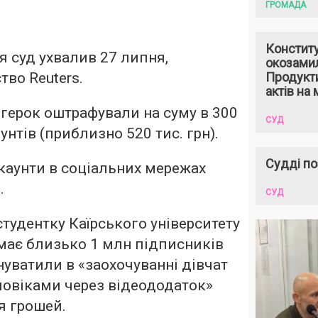
ГРОМАДА
Констит
я суд ухвалив 27 липня,
окозами
тво Reuters.
Продукти
актів на 
герок оштрафували на суму в 300
СУД
унтів (приблизно 520 тис. грн).
Судді по
акаунти в соціальних мережах
.
СУД
студентку Каїрського університету
 має близько 1 млн підписників
нуватили в «заохочуванні дівчат
ловіками через відеододаток»
я грошей.