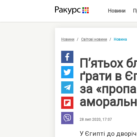
Новини
П
Новини
Світові новини
Новина
П’ятьох б
ґрати в Є
за «пропа
аморальн
28 лип 2020, 17:07
У Єгипті до дворі