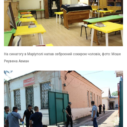
На синагогу в Маріуполі напав озброєний сокирою чоловік, фото: Моше
Реувена Азман