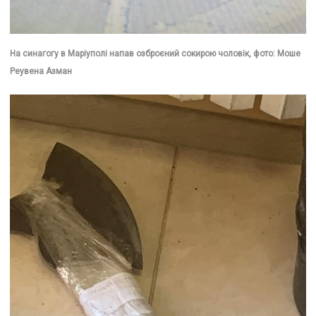
На синагогу в Маріуполі напав озброєний сокирою чоловік, фото: Моше
Реувена Азман