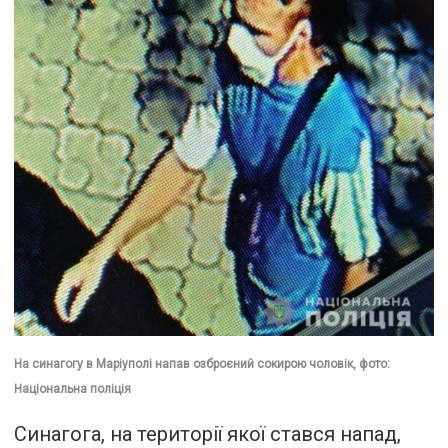
На синагогу в Маріуполі напав озброєний сокирою чоловік, фото:
Національна поліція
Синагога, на території якої стався напад,