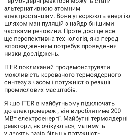
Термоядерні реактори можуть стати
альтернативною атомним
електростанціям. Вони утворюють енергію
шляхом маніпуляцій з найдрібнішими
частками речовини. Проте досі це все
ще перспективна технологія, яка перед
впровадженням потребує проведення
низки досліджень.
ITER покликаний продемонструвати
можливість керованого термоядерного
синтезу з часом і потужністю реакції
промислових масштабів.
Якщо ITER в майбутньому підключать
до електромережі, він вироблятиме 200
МВт електроенергії. Майбутні термоядерні
реактори, як очікуються, матимуть
у десять разів більшу потужність.