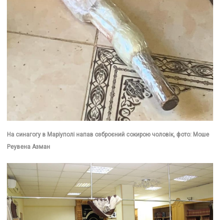
На синагогу в Маріуполі напав озброєний сокирою чоловік, фото: Моше
Реувена Азман