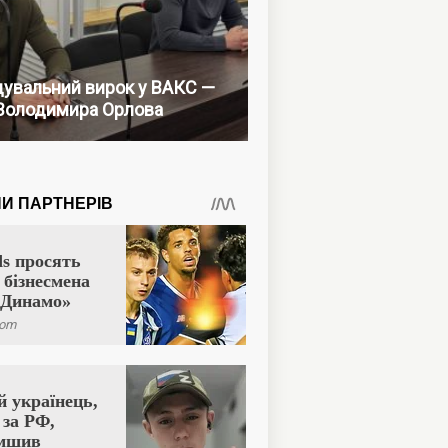
увальний вирок у ВАКС —
Володимира Орлова