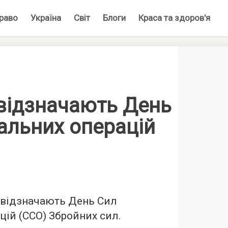
раво
Україна
Світ
Блоги
Краса та здоров'я
 відзначають День
альних операцій
і відзначають День Сил
цій (CCO) Збройних сил.