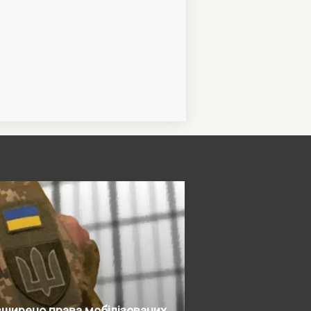
ширено права мобілізованих