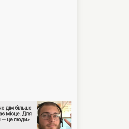
е дім більше
ає місце. Для
м — це люди»