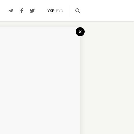
УКР
РУС