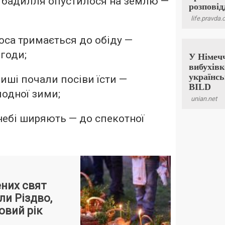
 бадилля опустилося на землю —
оса тримається до обіду —
огоди;
иші почали посіви їсти —
лодної зими;
небі ширяють — до спекотної
них свят
ли Різдво,
овий рік