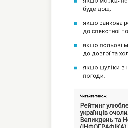
якщо морквяне
буде дощ;
якщо ранкова р
до спекотної п
якщо польові м
до довгої та хо
якщо шуліки в 
погоди.
Читайте також
Рейтинг улюбле
українців очоли
Великдень та Н
(ІНФОГРАФІКА)