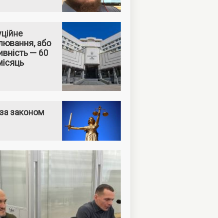
уційне
лювання, або
вність — 60
місяць
за законом