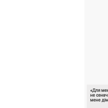
«Для мен
не означ
мене ді