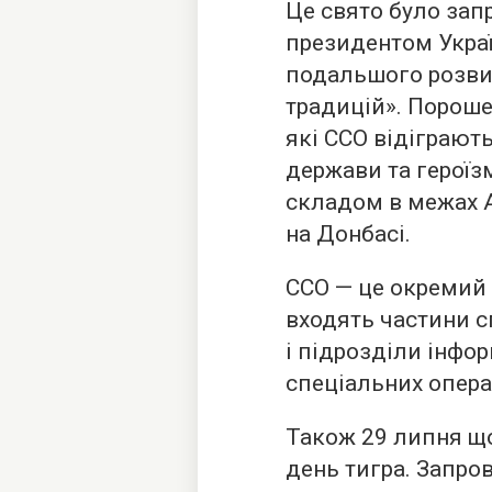
Це свято було зап
президентом Укра
подальшого розви
традицій». Пороше
які ССО відіграют
держави та героїз
складом в межах А
на Донбасі.
ССО — це окремий 
входять частини 
і підрозділи інфо
спеціальних опера
Також 29 липня щ
день тигра. Запро