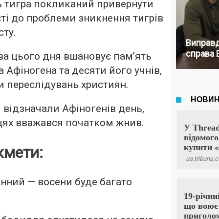
 тигра покликаний привернути
ті до проблеми зникнення тигрів
сту.
Виправд
справа 
ва цього дня вшановує пам’ять
Афіногена та десяти його учнів,
и переслідувань християн.
я відзначали Афіногенів день,
цях вважався початком жнив.
кмети:
нний — восени буде багато