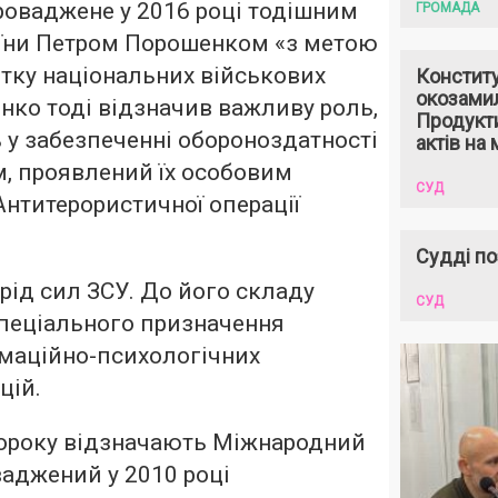
роваджене у 2016 році тодішним
ГРОМАДА
їни Петром Порошенком «з метою
тку національних військових
Констит
окозами
нко тоді відзначив важливу роль,
Продукти
ь у забезпеченні обороноздатності
актів на 
м, проявлений їх особовим
СУД
нтитерористичної операції
Судді по
рід сил ЗСУ. До його складу
СУД
спеціального призначення
рмаційно-психологічних
цій.
ороку відзначають Міжнародний
ваджений у 2010 році