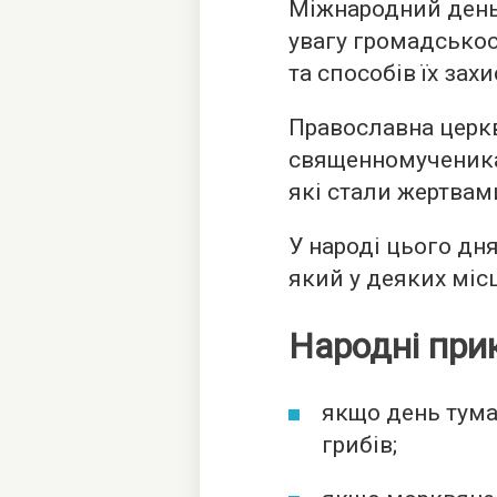
Міжнародний день
увагу громадськос
та способів їх захи
Православна церк
священномученика 
які стали жертвам
У народі цього дн
який у деяких міс
Народні при
якщо день тума
грибів;