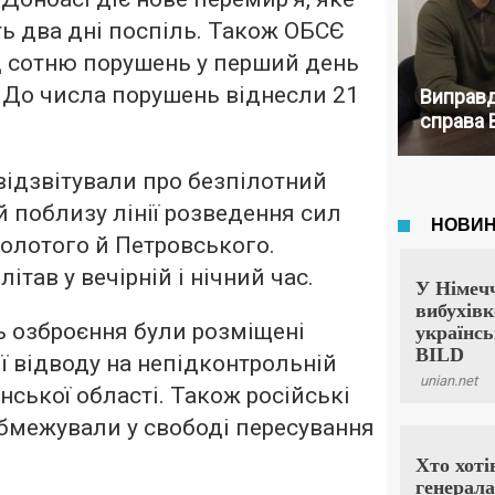
ь два дні поспіль. Також ОБСЄ
д сотню порушень у перший день
. До числа порушень віднесли 21
Виправд
справа 
 відзвітували про безпілотний
й поблизу лінії розведення сил
 Золотого й Петровського.
ітав у вечірній і нічний час.
 озброєння були розміщені
ії відводу на непідконтрольній
нської області. Також російські
бмежували у свободі пересування