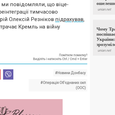
 ми повідомляли, що віце-
 реінтеграції тимчасово
рій Олексій Резніков
підрахував
,
трачає Кремль на війну
Помітили помилку?
Виділіть і натисніть Ctrl / Cmd + Enter
#Новини Донбасу
#Операція Об’єднаних сил
(ООС)