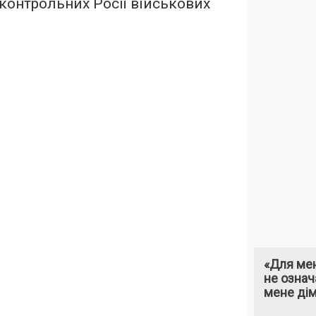
дконтрольних Росії військових
«Для мен
не означ
мене ді