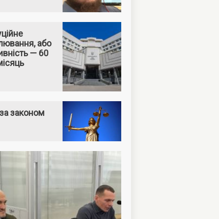
уційне
лювання, або
вність — 60
місяць
за законом