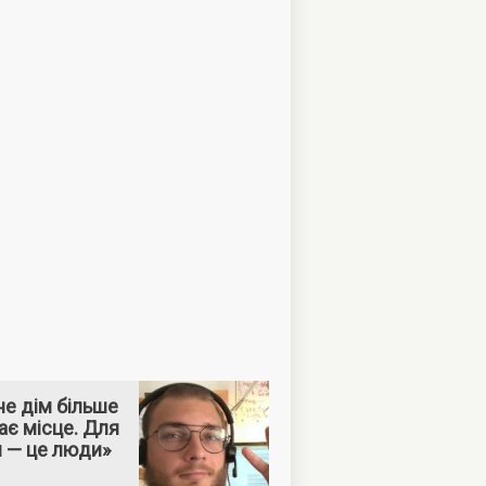
е дім більше
ає місце. Для
м — це люди»