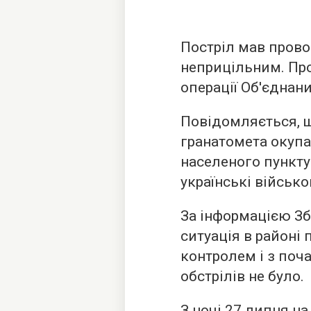
Постріл мав прово
неприцільним. Про
операції Об'єднани
Повідомляється, щ
гранатомета окуп
населеного пункту
українські військо
За інформацією Зб
ситуація в районі
контролем і з поч
обстрілів не було.
З ночі 27 липня на