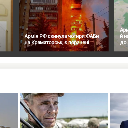
Арм
Армія РФ скинула чотири ФАБи
й н
на Краматорськ, є поранені
до