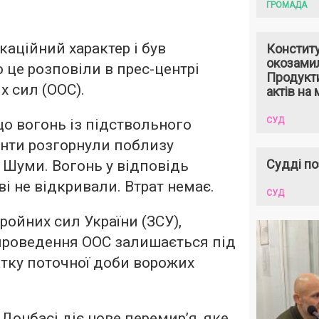
ГРОМАДА
каційний характер і був
Констит
окозами
 це розповіли в прес-центрі
Продукти
х сил (ООС).
актів на 
СУД
о вогонь із підствольного
анти розгорнули поблизу
Судді по
 Шуми. Вогонь у відповідь
ві не відкривали. Втрат немає.
СУД
ройних сил України (ЗСУ),
 проведення ООС залишається під
атку поточної доби ворожих
 Донбасі діє нове перемир’я, яке