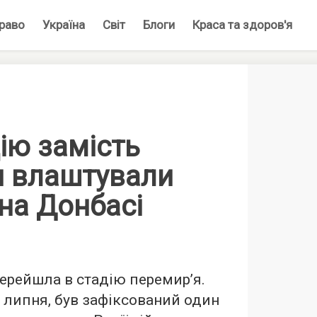
раво
Україна
Світ
Блоги
Краса та здоров'я
ію замість
я влаштували
на Донбасі
перейшла в стадію перемир’я.
8 липня, був зафіксований один