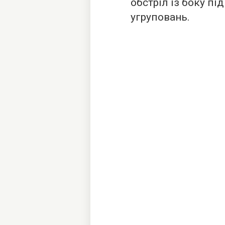
обстріл із боку пі
угруповань.