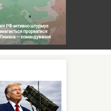
ія РФ активно штурмує
амагається прорватися
 Лимана — командування