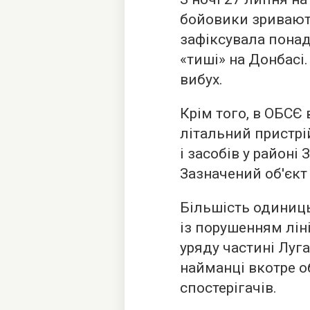
бойовики зривают
зафіксувала пона
«тиші» на Донбасі
вибух.
Крім того, в ОБСЄ
літальний пристрі
і засобів у районі
Зазначений об'єкт л
Більшість одиниць
із порушенням лін
уряду частині Луга
найманці вкотре о
спостерігачів.