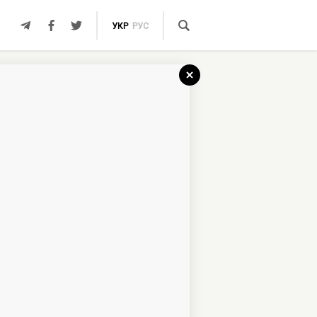
УКР
РУС