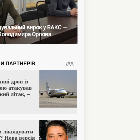
увальний вирок у ВАКС —
Володимира Орлова