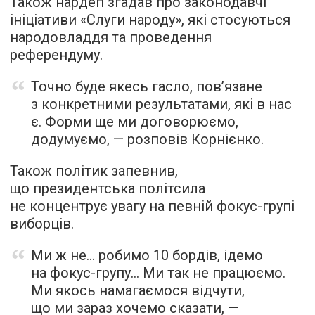
Також нардеп згадав про законодавчі
ініціативи «Слуги народу», які стосуються
народовладдя та проведення
референдуму.
Точно буде якесь гасло, пов’язане
з конкретними результатами, які в нас
є. Форми ще ми договорюємо,
додумуємо, — розповів Корнієнко.
Також політик запевнив,
що президентська політсила
не концентрує увагу на певній фокус-групі
виборців.
Ми ж не… робимо 10 бордів, ідемо
на фокус-групу… Ми так не працюємо.
Ми якось намагаємося відчути,
що ми зараз хочемо сказати, —