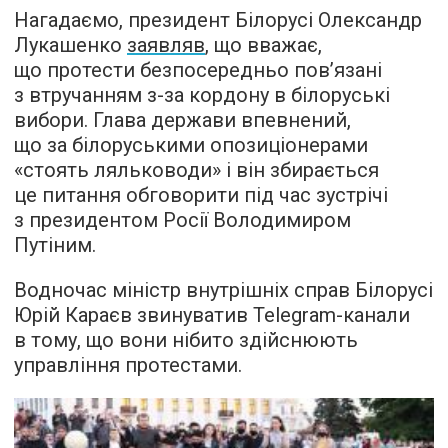
Нагадаємо, президент Білорусі Олександр
Лукашенко
заявляв
, що вважає,
що протести безпосередньо пов’язані
з втручанням з-за кордону в білоруські
вибори. Глава держави впевнений,
що за білоруськими опозиціонерами
«стоять ляльководи» і він збирається
це питання обговорити під час зустрічі
з президентом Росії Володимиром
Путіним.
Водночас міністр внутрішніх справ Білорусі
Юрій Караєв звинуватив Telegram-канали
в тому, що вони нібито здійснюють
управління протестами.