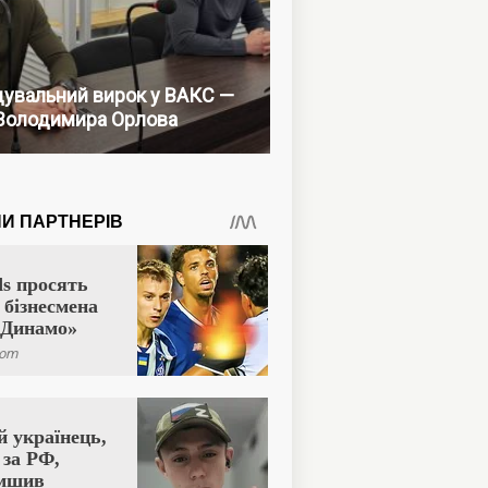
увальний вирок у ВАКС —
Володимира Орлова