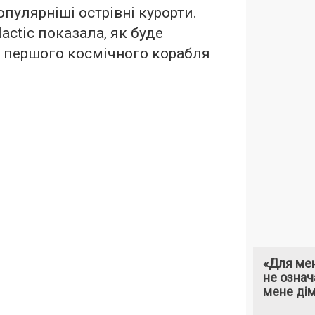
пулярніші острівні курорти.
lactic показала, як буде
р першого космічного корабля
«Для мен
не означ
мене ді