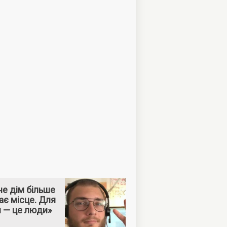
е дім більше
ає місце. Для
м — це люди»