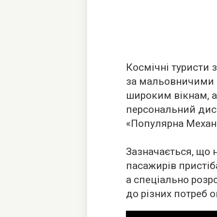
Космічні туристи 
за мальовничими 
широким вікнам, а
персональний дис
«Популярна Механі
Зазначається, що н
пасажирів пристіб
а спеціально розр
до різних потреб о