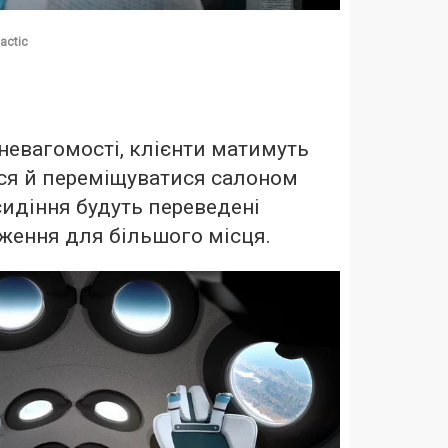
lactic
невагомості, клієнти матимуть
ся й переміщуватися салоном
сидіння будуть переведені
ження для більшого місця.