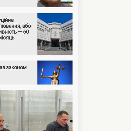
уційне
лювання, або
вність — 60
місяць
за законом