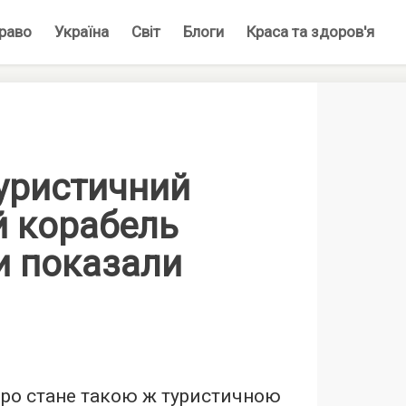
раво
Україна
Світ
Блоги
Краса та здоров'я
уристичний
й корабель
и показали
оро стане такою ж туристичною