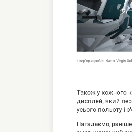
Інтер'єр корабля. Фото: Virgin Ga
Також у кожного 
дисплей, який пе
усього польоту і з'
Нагадаємо, раніш