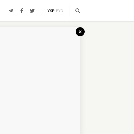
УКР
РУС