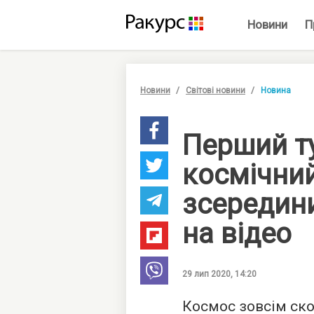
Новини
П
Новини
Світові новини
Новина
Перший т
космічни
зсередин
на відео
29 лип 2020, 14:20
Космос зовсім ск