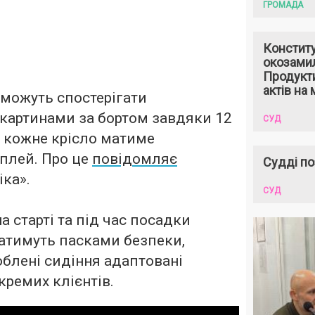
ГРОМАДА
Констит
окозами
Продукти
актів на 
зможуть спостерігати
картинами за бортом завдяки 12
СУД
 кожне крісло матиме
плей. Про це
повідомляє
Судді по
ка».
СУД
а старті та під час посадки
атимуть пасками безпеки,
облені сидіння адаптовані
кремих клієнтів.