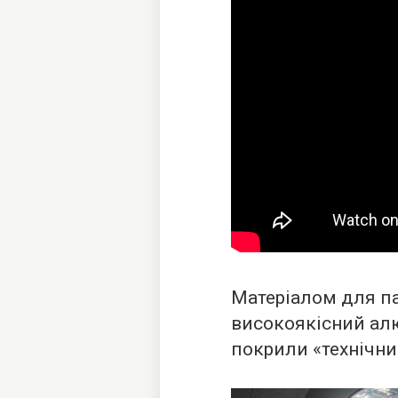
Матеріалом для п
високоякісний алю
покрили «технічн