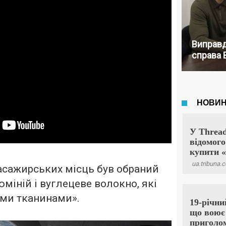
Виправд
справа 
асажирських місць був обраний
міній і вуглецеве волокно, які
ими тканинами».