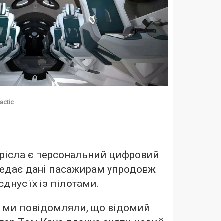
lactic
крісла є персональний цифровий
редає дані пасажирам упродовж
єднує їх із пілотами.
е ми повідомляли, що відомий