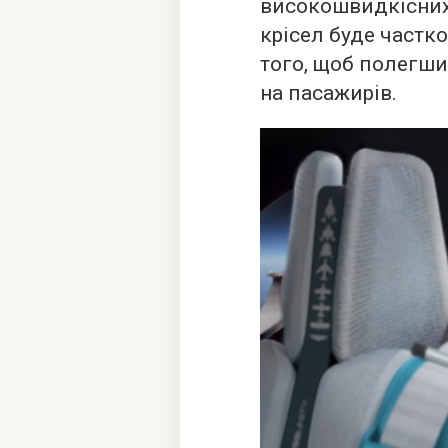
високошвидкісних
крісел буде частк
того, щоб полегш
на пасажирів.