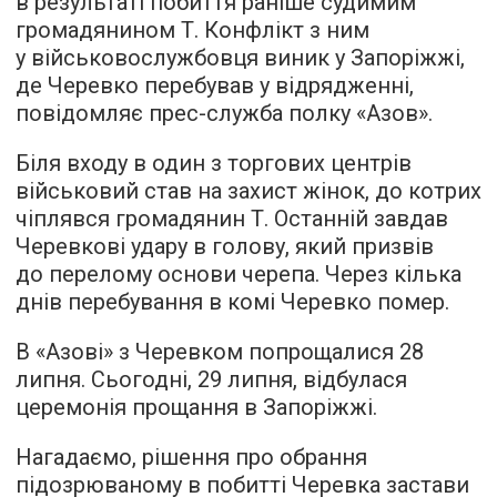
в результаті побиття раніше судимим
громадянином Т. Конфлікт з ним
у військовослужбовця виник у Запоріжжі,
де Черевко перебував у відрядженні,
повідомляє
прес-служба полку «Азов».
Біля входу в один з торгових центрів
військовий став на захист жінок, до котрих
чіплявся громадянин Т. Останній завдав
Черевкові удару в голову, який призвів
до перелому основи черепа. Через кілька
днів перебування в комі Черевко помер.
В «Азові» з Черевком попрощалися 28
липня. Сьогодні, 29 липня, відбулася
церемонія прощання в Запоріжжі.
Нагадаємо, рішення про обрання
підозрюваному в побитті Черевка застави