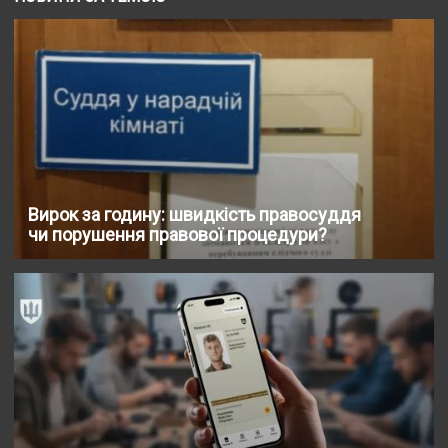
Вирок за годину: швидкість правосуддя
чи порушення правової процедури?