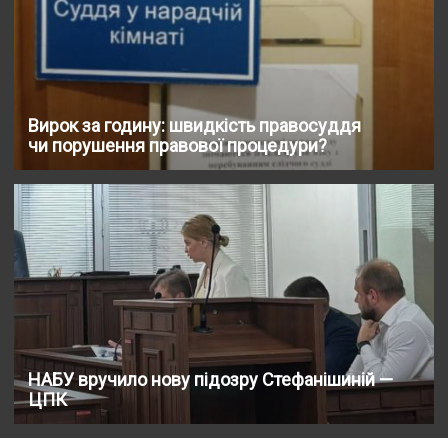
Вирок за годину: швидкість правосуддя
чи порушення правової процедури?
НАБУ вручило нову підозру Стефанішиній —
ЦПК