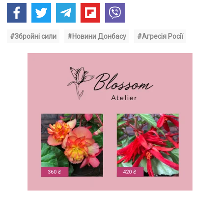
#Збройні сили
#Новини Донбасу
#Агресія Росії