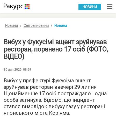
УКР
РУС
НОВИНИ
Новини
Світові новини
Новина
Вибух у Фукусімі вщент зруйнував
ресторан, поранено 17 осіб (ФОТО,
ВІДЕО)
30 лип 2020, 08:59
Вибух у префектурі Фукусіма вщент
зруйнував ресторан ввечері 29 липня.
Щонайменше 17 осіб постраждало і одна
особа загинула. Відомо, що інцидент
стався внаслідок вибуху газу у ресторані
японського міста Коріяма.