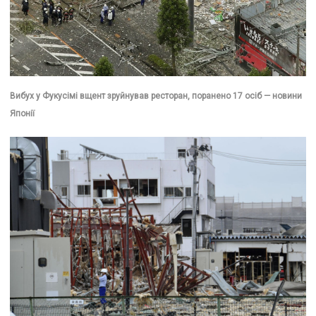
Вибух у Фукусімі вщент зруйнував ресторан, поранено 17 осіб — новини
Японії