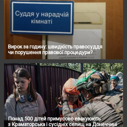
Вирок за годину: швидкість правосуддя
чи порушення правової процедури?
Понад 500 дітей примусово евакуюють
з Краматорська і сусідніх селищ на Донеччині