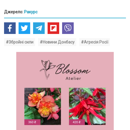
Джерело:
Ракурс
#Збройні сили
#Новини Донбасу
#Агресія Росії