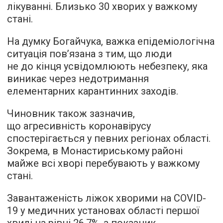
лікуванні. Близько 30 хворих у важкому
стані.
На думку Богайчука, важка епідеміологічна
ситуація пов’язана з тим, що люди
не до кінця усвідомлюють небезпеку, яка
виникає через недотримання
елементарних карантинних заходів.
Чиновник також зазначив,
що агресивність коронавірусу
спостерігається у певних регіонах області.
Зокрема, в Монастириському районі
майже всі хворі перебувають у важкому
стані.
Завантаженість ліжок хворими на COVID-
19 у медичних установах області першої
хвилі на рівні 26,7%, а показник