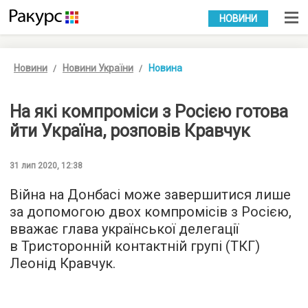
УКР
РУС
НОВИНИ
Новини
Новини України
Новина
На які компроміси з Росією готова
йти Україна, розповів Кравчук
31 лип 2020, 12:38
Війна на Донбасі може завершитися лише
за допомогою двох компромісів з Росією,
вважає глава української делегації
в Тристоронній контактній групі (ТКГ)
Леонід Кравчук.