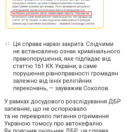
Ця справа наразі закрита. Слідчими
не встановлено ознак кримінального
правопорушення, яке підпадає від
статтю 161 КК України, а саме
порушення рівноправності громадян
залежно від їхніх релігійних
переконань, — зауважив Соколов.
У рамках досудового розслідування ДБР
запевняє, що не оспорювало
та не перевіряло питання отримання
Україною томосу про автокефалію.
Як пояснив очільник ДБР, ця справа