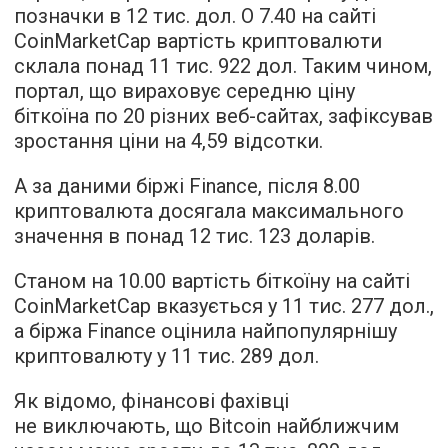
позначки в 12 тис. дол. О 7.40 на сайті
CoinMarketCap вартість криптовалюти
склала понад 11 тис. 922 дол. Таким чином,
портал, що вираховує середню ціну
біткоїна по 20 різних веб-сайтах, зафіксував
зростання ціни на 4,59 відсотки.
А за даними біржі Finance, після 8.00
криптовалюта досягала максимального
значення в понад 12 тис. 123 доларів.
Станом на 10.00 вартість біткоїну на сайті
CoinMarketCap вказується у 11 тис. 277 дол.,
а біржа Finance оцінила найпопулярнішу
криптовалюту у 11 тис. 289 дол.
Як відомо, фінансові фахівці
не виключають, що Bitcoin найближчим