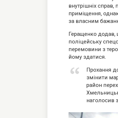
внутрішніх справ,
приміщення, одна
за власним бажан
Геращенко додав, 
поліцейську спецо
перемовини з тер
йому здатися.
Прохання до
змінити ма
район перех
Хмельницьк
наголосив 