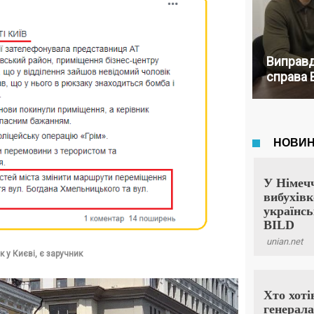
Виправд
справа 
к у Києві, є заручник