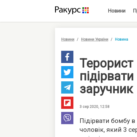
Новини
П
Новини
Новини України
Новина
Терорист
підірвати 
заручник
3 сер 2020, 12:58
Підірвати бомбу в
чоловік, який 3 с