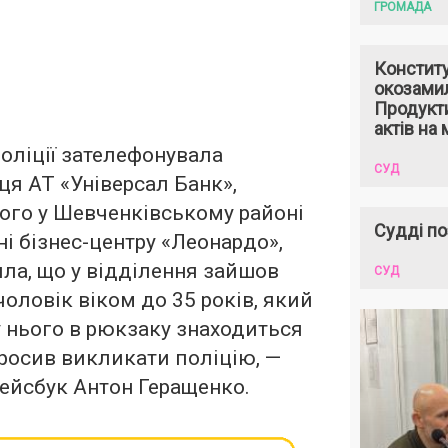
ГРОМАДА
Констит
окозами
Продукти
актів на 
поліції зателефонувала
СУД
я АТ «Універсал Банк»,
ого у Шевченківському районі
Судді по
і бізнес-центру «Леонардо»,
ла, що у відділення зайшов
СУД
оловік віком до 35 років, який
у нього в рюкзаку знаходиться
росив викликати поліцію, —
ейсбук Антон Геращенко.