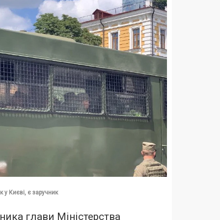
к у Києві, є заручник
ника глави Міністерства