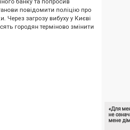
чного банку та попросив
танови повідомити поліцію про
и. Через загрозу вибуху у Києві
сять городян терміново змінити
«Для мен
не означ
мене ді