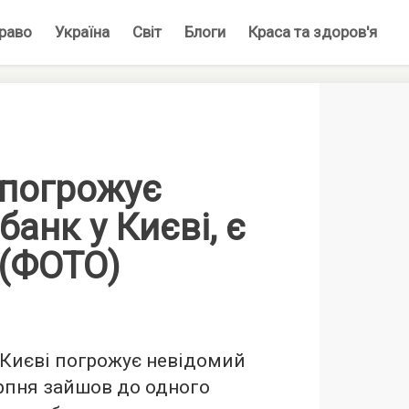
раво
Україна
Світ
Блоги
Краса та здоров'я
 погрожує
банк у Києві, є
 (ФОТО)
 Києві погрожує невідомий
ерпня зайшов до одного