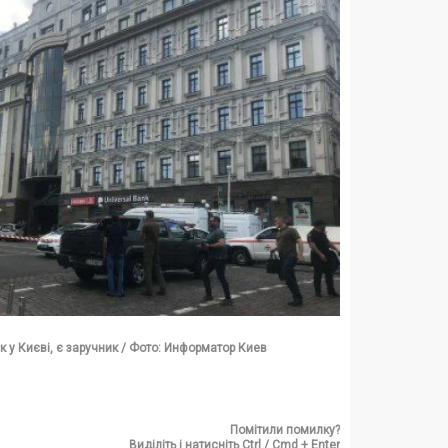
к у Києві, є заручник / Фото: Информатор Киев
Помітили помилку?
Виділіть і натисніть Ctrl / Cmd + Enter