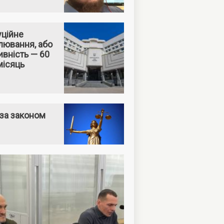
уційне
лювання, або
вність — 60
місяць
за законом