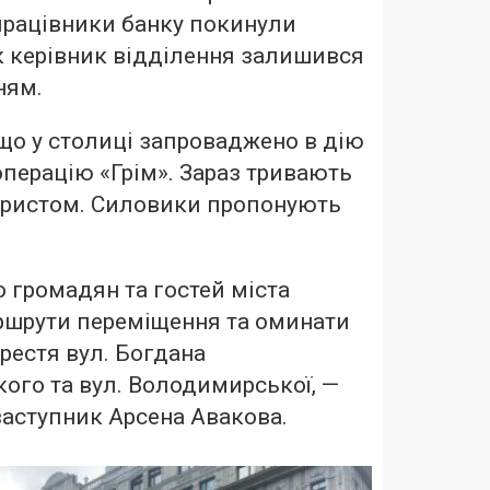
 працівники банку покинули
к керівник відділення залишився
ням.
що у столиці запроваджено в дію
перацію «Грім». Зараз тривають
ористом. Силовики пропонують
 громадян та гостей міста
ршрути переміщення та оминати
рестя вул. Богдана
ого та вул. Володимирської, —
заступник Арсена Авакова.