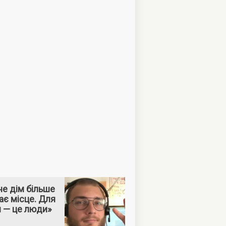
е дім більше
ає місце. Для
м — це люди»