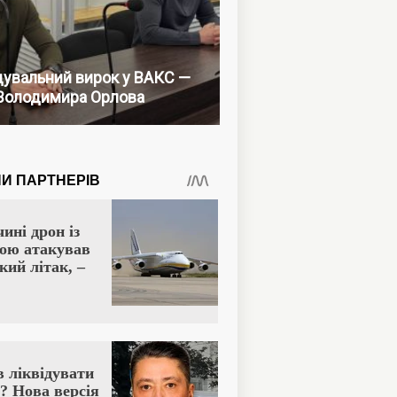
увальний вирок у ВАКС —
Володимира Орлова