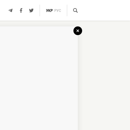
УКР
РУС