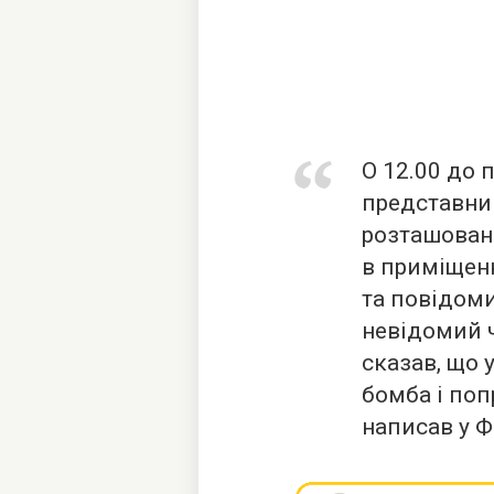
О 12.00 до 
представниц
розташован
в приміщенн
та повідоми
невідомий ч
сказав, що 
бомба і поп
написав у Ф