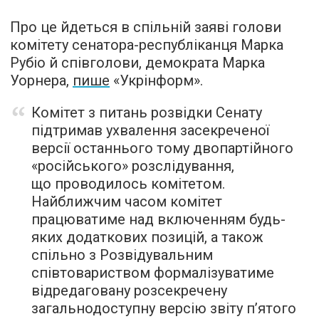
Про це йдеться в спільній заяві голови
комітету сенатора-республіканця Марка
Рубіо й співголови, демократа Марка
Уорнера,
пише
«Укрінформ».
Комітет з питань розвідки Сенату
підтримав ухвалення засекреченої
версії останнього тому двопартійного
«російського» розслідування,
що проводилось комітетом.
Найближчим часом комітет
працюватиме над включенням будь-
яких додаткових позицій, а також
спільно з Розвідувальним
співтовариством формалізуватиме
відредаговану розсекречену
загальнодоступну версію звіту п’ятого