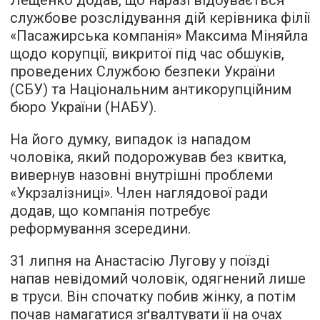
Лещенко додав, що наразі відбувається
службове розслідування дій керівника філії
«Пасажирська компанія» Максима Міняйла
щодо корупції, викритої під час обшуків,
проведених Службою безпеки України
(СБУ) та Національним антикорупційним
бюро України (НАБУ).
На його думку, випадок із нападом
чоловіка, який подорожував без квитка,
вивернув назовні внутрішні проблеми
«Укрзалізниці». Член наглядової ради
додав, що компанія потребує
реформування зсередини.
31 липня на Анастасію Лугову у поїзді
напав невідомий чоловік, одягнений лише
в труси. Він спочатку побив жінку, а потім
почав намагатися зґвалтувати її на очах