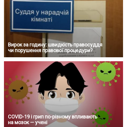
Вирок за годину: швидкість правосуддя
чи порушення правової процедури?
COVID-19 і грип по-різному впливають
на мозок — учені