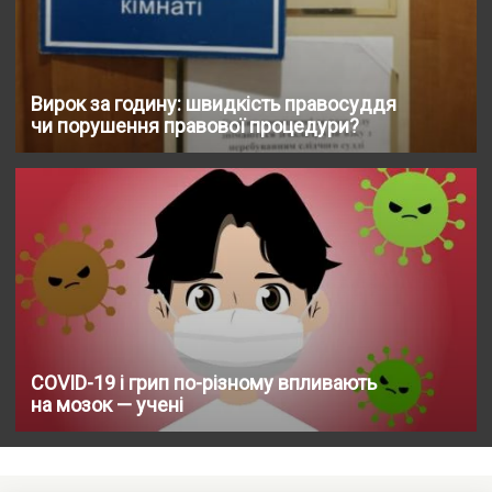
Вирок за годину: швидкість правосуддя
чи порушення правової процедури?
COVID-19 і грип по-різному впливають
на мозок — учені