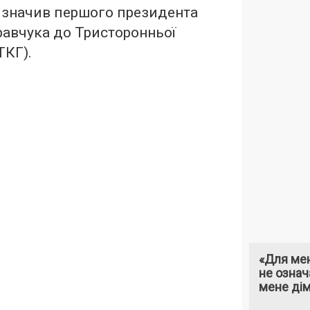
изначив першого президента
равчука до Тристоронньої
ТКГ).
«Для мен
не означ
мене ді