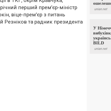
ції в ТКГ, окрім Кравчука,
-річний перший прем'єр-міністр
кін, віце-прем'єр з питань
ій Резніков та радник президента