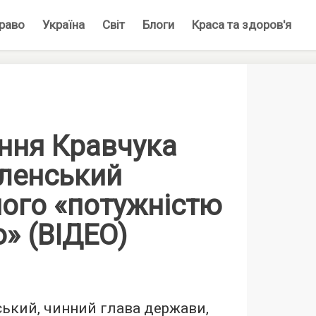
раво
Україна
Світ
Блоги
Краса та здоров'я
ння Кравчука
еленський
його «потужністю
ю» (ВІДЕО)
ький, чинний глава держави,