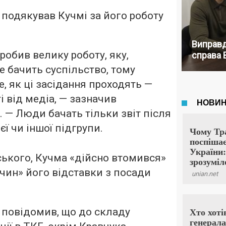
подякував Кучмі за його роботу
Виправд
зробив велику роботу, яку,
справа 
е бачить суспільство, тому
е, як ці засідання проходять —
і від медіа, — зазначив
 — Люди бачать тільки звіт після
єї чи іншої підгрупи.
ького, Кучма «дійсно втомився»
ичин» його відставки з посади
 повідомив, що до складу