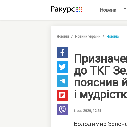
Новини
П
Новини
Новини України
Новина
Призначе
до ТКГ З
пояснив 
і мудріст
6 сер 2020, 12:31
Володимир Зеленс