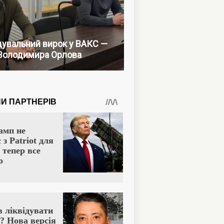
увальний вирок у ВАКС —
Володимира Орлова