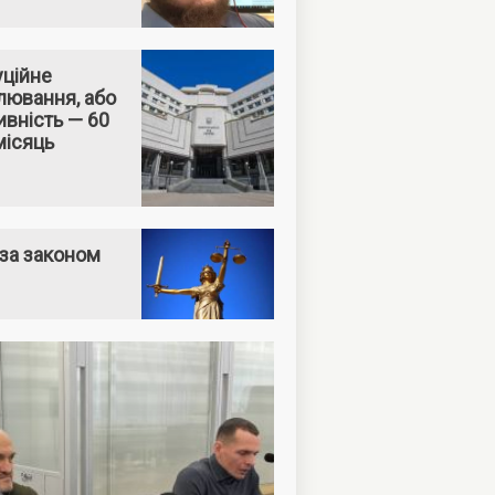
уційне
лювання, або
вність — 60
місяць
за законом