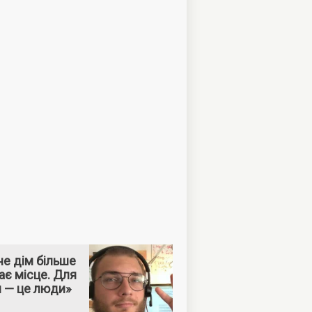
е дім більше
ає місце. Для
м — це люди»