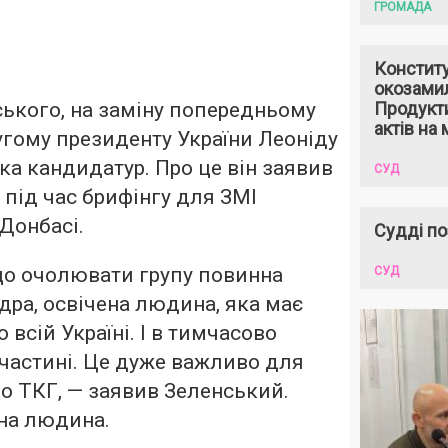
ГРОМАДА
Констит
окозами
ького, на заміну попередньому
Продукти
актів на 
угому президенту України Леоніду
ка кандидатур. Про це він заявив
СУД
, під час брифінгу для ЗМІ
 Донбасі.
Судді по
що очолювати групу повинна
СУД
дра, освічена людина, яка має
 всій Україні. І в тимчасово
частині. Це дуже важливо для
о ТКГ, — заявив Зеленський.
на людина.