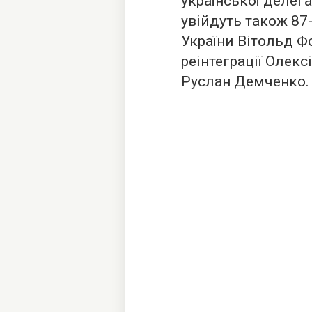
української делега
увійдуть також 87
України Вітольд Фо
реінтеграції Олекс
Руслан Демченко.