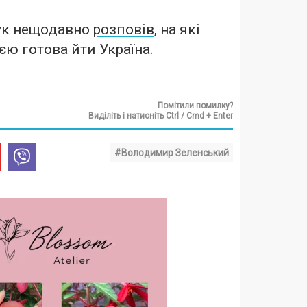
ук нещодавно
розповів
, на які
єю готова йти Україна.
Помітили помилку?
Виділіть і натисніть Ctrl / Cmd + Enter
#Володимир Зеленський