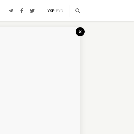
УКР
РУС