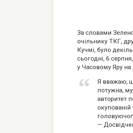
За словами Зеленс
очільнику ТКГ, др
Кучмі, було декіль
сьогодні, 6 серпня
у Часовому Яру на
Я вважаю, 
потужна, му
авторитет по
окупованій 
головуючог
— Досвідче