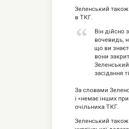
Зеленський також 
в ТКГ.
Він дійсно 
вочевидь, н
що ви знаєт
вони закрит
Зеленський.
засідання ті
За словами Зеленс
і «немає інших пр
очільника ТКГ.
Зеленський також