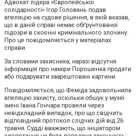
Адвокат лідера «Європейської
солідарності» Ігор Головань подав
апеляцію на судове рішення, в якій вказав,
що в даній справі немає обґрунтованої
підозри в скоєнні кримінального злочину.
Про це
повідомляється
у матеріалах
справи.
За словами захисника, наразі відсутня
інформація про наміри Порошенка продати
або подарувати заарештовані картини.
Повідомляється, що Феміда задовольнила
апеляцію захисту, оскільки обшук у музеї
імені Івана Гончара провели через
невідкладний випадок, про що свідчить
відповідний протокол слідчих дій від 26
травня. Судді вважають, що ініціатором
клопотання не була доведена законність