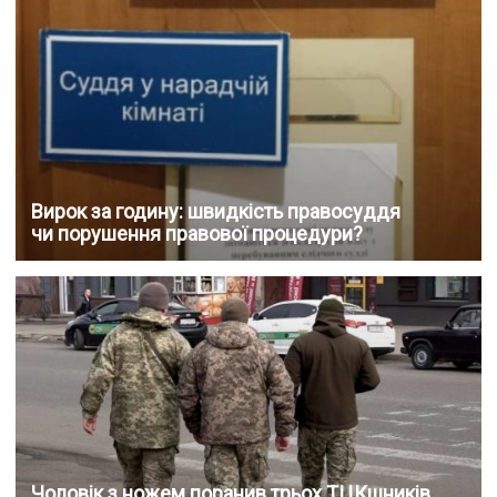
Вирок за годину: швидкість правосуддя
чи порушення правової процедури?
Чоловік з ножем поранив трьох ТЦКшників