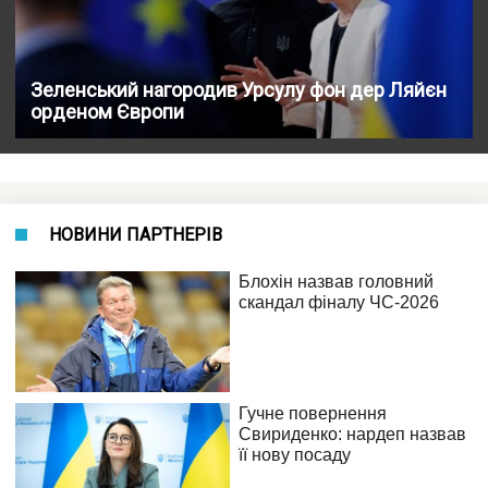
Зеленський нагородив Урсулу фон дер Ляйєн
орденом Європи
НОВИНИ ПАРТНЕРІВ