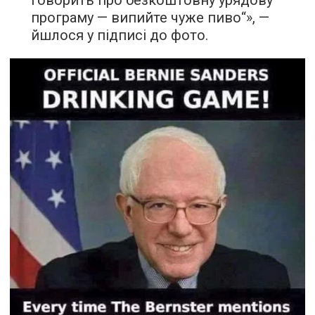
говорить про безкоштовну урядову
програму — випийте чуже пиво“», —
йшлося у підписі до фото.