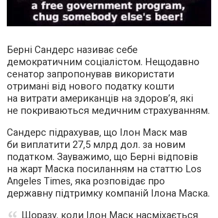
Берні Сандерс називає себе
демократичним соціалістом. Нещодавно
сенатор запропонував використати
отримані від нового податку кошти
на витрати американців на здоров’я, які
не покриваються медичним страхуванням.
Сандерс підрахував, що Ілон Маск мав
би виплатити 27,5 млрд дол. за новим
податком. Зауважимо, що Берні відповів
на жарт Маска посиланням на статтю Los
Angeles Times, яка розповідає про
державну підтримку компаній Ілона Маска.
Щоразу, коли Ілон Маск насміхається