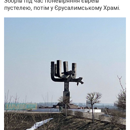
Зборів під час поневіряння євреїв
пустелею, потім у Єрусалимському Храмі.