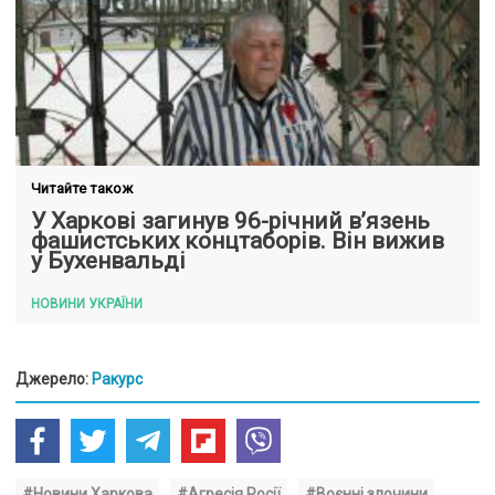
Читайте також
У Харкові загинув 96-річний в’язень
фашистських концтаборів. Він вижив
у Бухенвальді
НОВИНИ УКРАЇНИ
Джерело:
Ракурс
#Новини Харкова
#Агресія Росії
#Воєнні злочини