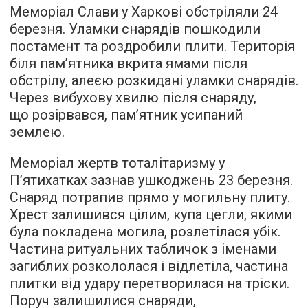
Меморіал Слави у Харкові обстріляли 24
березня. Уламки снарядів пошкодили
постамент та роздробили плити. Територія
біля пам’ятника вкрита ямами після
обстрілу, алеєю розкидані уламки снарядів.
Через вибухову хвилю після снаряду,
що розірвався, пам’ятник усипаний
землею.
Меморіал жертв тоталітаризму у
П’ятихатках зазнав ушкоджень 23 березня.
Снаряд потрапив прямо у могильну плиту.
Хрест залишився цілим, купа цегли, якими
була покладена могила, розлетілася убік.
Частина ритуальних табличок з іменами
загиблих розкололася і відлетіла, частина
плитки від удару перетворилася на тріски.
Поруч залишилися снаряди,