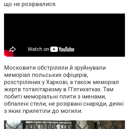
що не розірвалися.
Московити обстріляли й зруйнували
меморіал польських офіцерів,
розстріляних у Харкові, а також меморіал
жертв тоталітаризму в П’ятихатках. Там
побиті меморіальні плити з іменами,
обпалені стели, не розірвані снаряди, деякі
з яких прилетіли до могили.