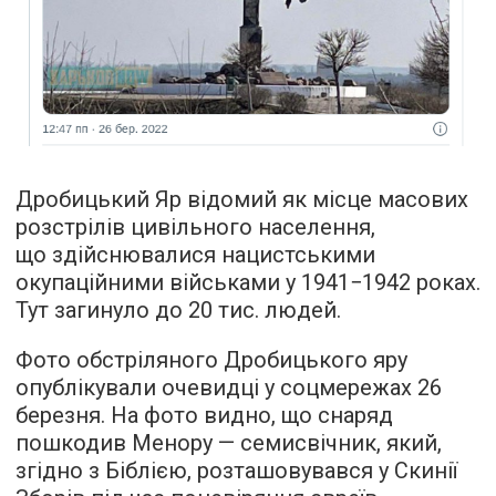
Дробицький Яр відомий як місце масових
розстрілів цивільного населення,
що здійснювалися нацистськими
окупаційними військами у 1941−1942 роках.
Тут загинуло до 20 тис. людей.
Фото обстріляного Дробицького яру
опублікували очевидці у соцмережах 26
березня. На фото видно, що снаряд
пошкодив Менору — семисвічник, який,
згідно з Біблією, розташовувався у Скинії