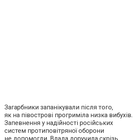
Загарбники запанікували після того,
як на півострові прогриміла низка вибухів.
Запевнення у надійності російських
систем протиповітряної оборони
не допомогли. Влада доручила скрізь