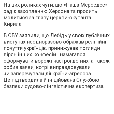
На цих роликах чути, що «Паша Мерседес»
радіє захопленню Херсона та просить
молитися за главу церкви-окупанта
Кирила.
В СБУ заявили, що Лебідь у своїх публічних
виступах неодноразово ображав релігійні
почуття українців, принижував погляди
вірян інших конфесій і намагався
сформувати ворожі настрої до них, а також
робив заяви, котрі виправдовували
чи заперечували дії країни-агресора.
Це підтвердила й ініційована Службою
безпеки судово-лінгвістична експертиза.