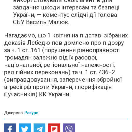
використовувати своїх агентів для
завдання шкоди інтересам та безпеці
України, — коментує слідчі дії голова
СБУ Василь Малюк.
Нагадаємо, що 1 квітня на підставі зібраних
доказів Лебедю повідомлено про підозру
за ч. 1 ст. 161 (порушення рівноправності
громадян залежно від їх расової,
національної, регіональної належності,
релігійних переконань) та ч. 1 ст. 436−2
(виправдовування, заперечення збройної
агресії рф проти України, глорифікація
її учасників) КК України.
Джерело:
Ракурс