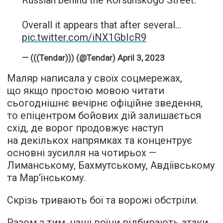
Overall it appears that after several…
pic.twitter.com/iNX1GbIcR9
— (((Tendar))) (@Tendar)
April 3, 2023
Маляр написала у своїх соцмережах,
що якщо простою мовою читати
сьогоднішнє вечірнє офіційне зведення,
то епіцентром бойових дій залишається
схід, де ворог продовжує наступ
на декількох напрямках та концентрує
основні зусилля на чотирьох —
Лиманському, Бахмутському, Авдіївському
та Мар’їнському.
Скрізь тривають бої та ворожі обстріли.
Разом з тим, наші воїни відбивають атаки.