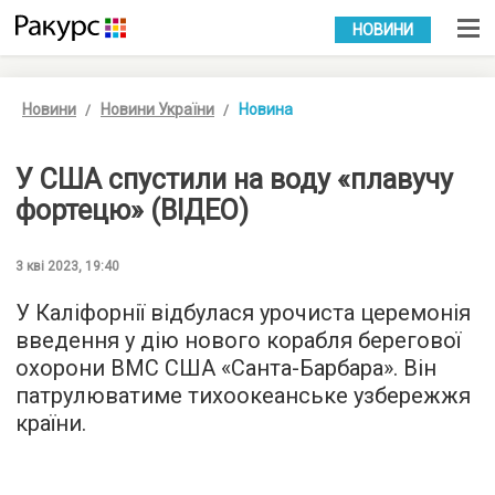
УКР
РУС
НОВИНИ
Новини
Новини України
Новина
У США спустили на воду «плавучу
фортецю» (ВІДЕО)
3 кві 2023, 19:40
У Каліфорнії відбулася урочиста церемонія
введення у дію нового корабля берегової
охорони ВМС США «Санта-Барбара». Він
патрулюватиме тихоокеанське узбережжя
країни.