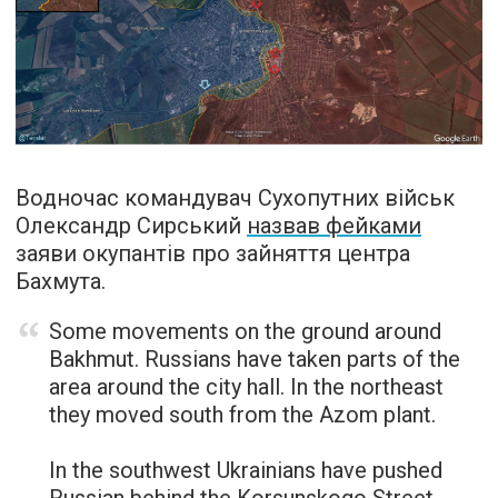
Водночас командувач Сухопутних військ
Олександр Сирський
назвав фейками
заяви окупантів про зайняття центра
Бахмута.
Some movements on the ground around
Bakhmut. Russians have taken parts of the
area around the city hall. In the northeast
they moved south from the Azom plant.
In the southwest Ukrainians have pushed
Russian behind the Korsunskogo Street.