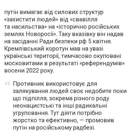
путін вимагає від силових структур
«захистити людей» від «свавілля
та насильства» на «історично російських
землях Новоросії». Таку вказівку він надав
на засіданні Ради безпеки рф 5 квітня.
Кремлівський коротун мав на увазі
українські території, тимчасово окуповані
московитами в результаті «референдумів»
восени 2022 року.
Противник використовує для
залякування людей своє недобите поки
що підпілля, зокрема різного роду
неонацистські та інші радикальні
угруповання. Тут діяти потрібно
жорстко та ефективно, — промовив
путін на російському радбезі.