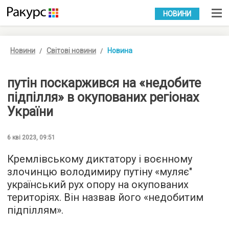
УКР
РУС
НОВИНИ
Новини
Світові новини
Новина
путін поскаржився на «недобите
підпілля» в окупованих регіонах
України
6 кві 2023, 09:51
Кремлівському диктатору і воєнному
злочинцю володимиру путіну «муляє"
український рух опору на окупованих
територіях. Він назвав його «недобитим
підпіллям».