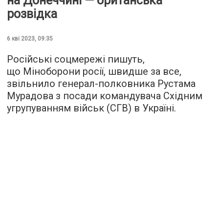
на Донеччині — британська
розвідка
6 кві 2023, 09:35
Російські соцмережі пишуть,
що Міноборони росії, швидше за все,
звільнило генерал-полковника Рустама
Мурадова з посади командувача Східним
угрупуванням військ (СГВ) в Україні.