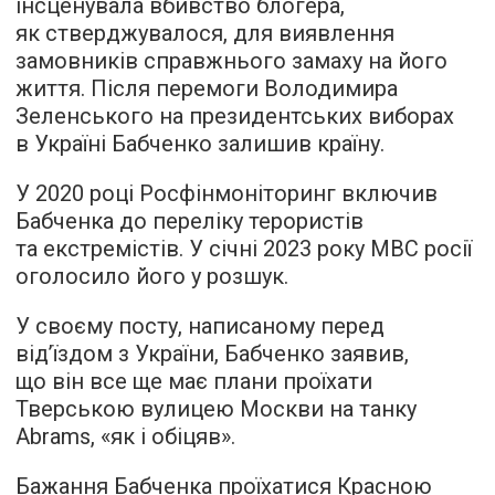
інсценувала вбивство блогера,
як стверджувалося, для виявлення
замовників справжнього замаху на його
життя. Після перемоги Володимира
Зеленського на президентських виборах
в Україні Бабченко залишив країну.
У 2020 році Росфінмоніторинг включив
Бабченка до переліку терористів
та екстремістів. У січні 2023 року МВС росії
оголосило його у розшук.
У своєму посту, написаному перед
від’їздом з України, Бабченко заявив,
що він все ще має плани проїхати
Тверською вулицею Москви на танку
Abrams, «як і обіцяв».
Бажання Бабченка проїхатися Красною