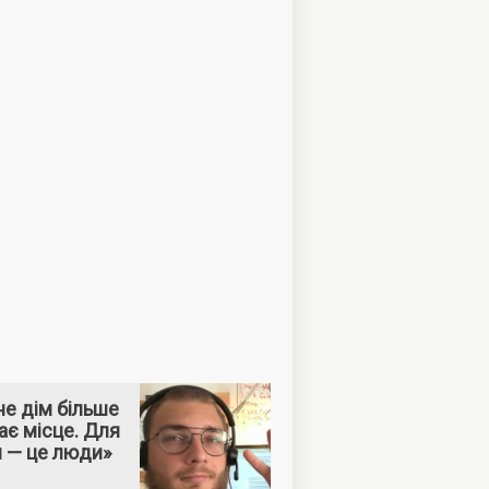
е дім більше
ає місце. Для
м — це люди»