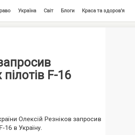
раво
Україна
Світ
Блоги
Краса та здоров'я
 запросив
 пілотів F-16
країни Олексій Резніков запросив
F-16 в Україну.