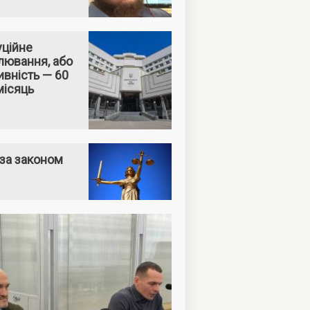
уційне
лювання, або
вність — 60
місяць
за законом