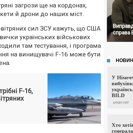
ряні загрози ще на кордонах,
кети й дрони до наших міст.
Виправд
вітряних сил ЗСУ кажуть, що США
справа 
вички українських військових
ходили там тестування, і програма
ння на винищувачі F-16 може бути
ена.
рібні F-16,
вітряних