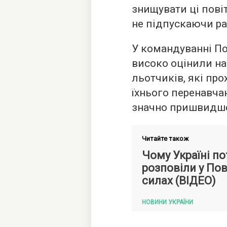
знищувати ці повіт
не підпускаючи ра
У командуванні По
високо оцінили на
льотчиків, які про
їхнього перенавча
значно пришвидш
Читайте також
Чому Україні пот
розповіли у По
силах (ВІДЕО)
НОВИНИ УКРАЇНИ