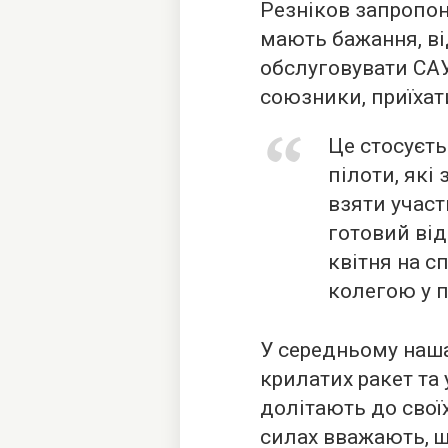
Резніков запропон
мають бажання, ві
обслуговувати САУ
союзники, приїхат
Це стосуєть
пілоти, які 
взяти участ
готовий від
квітня на с
колегою у п
У середньому наш
крилатих ракет та 
долітають до своїх
силах вважають, 