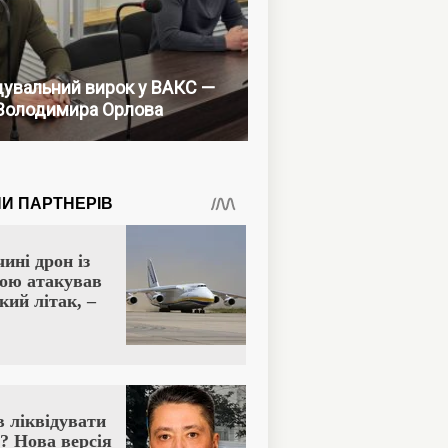
увальний вирок у ВАКС —
Володимира Орлова