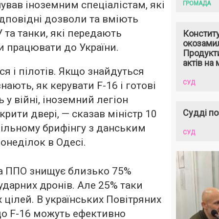
ував іноземним спеціалістам, які
ГРОМАДА
дповідні дозволи та вміють
 та танки, які передають
Констит
окозами
и працювати до України.
Продукти
актів на 
ся і пілотів. Якщо знайдуться
СУД
знають, як керувати F-16 і готові
ь у війні, іноземний легіон
Судді по
крити двері, — сказав міністр 10
пільному брифінгу з данським
СУД
онеділок в Одесі.
а ППО знищує близько 75%
ударних дронів. Але 25% таки
 цілей. В українських Повітряних
що F-16 можуть ефективно