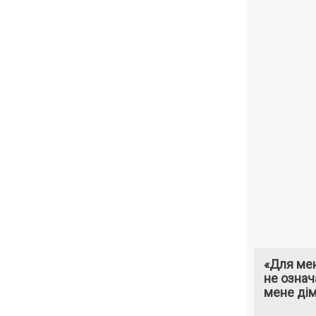
«Для мен
не означ
мене ді