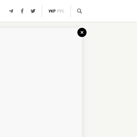
УКР
РУС