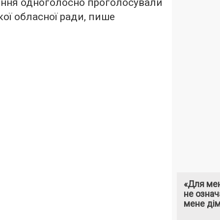
ення одноголосно проголосували
ої обласної ради, пише
«Для мен
не означ
мене ді