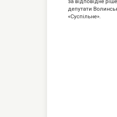
за відповідне ріш
депутати Волинськ
«Суспільне».