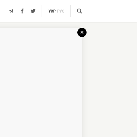
УКР
РУС