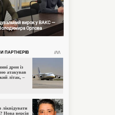
увальний вирок у ВАКС —
Володимира Орлова