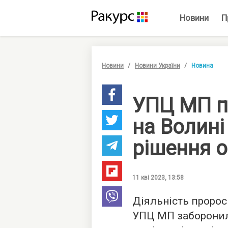
Новини
П
Новини
Новини України
Новина
УПЦ МП п
на Волині
рішення 
11 кві 2023, 13:58
Діяльність проросі
УПЦ МП заборонил