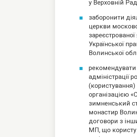
у Верховній Рад
заборонити дія
церкви московс
зареєстрованої
Української пра
Волинської обла
рекомендувати 
адміністрації р
(користування)
організацією «
зимненський ст
монастир Волин
договори з ін
МП, що користу