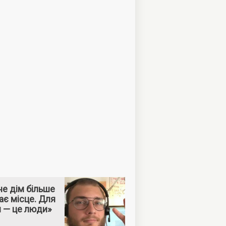
е дім більше
ає місце. Для
м — це люди»