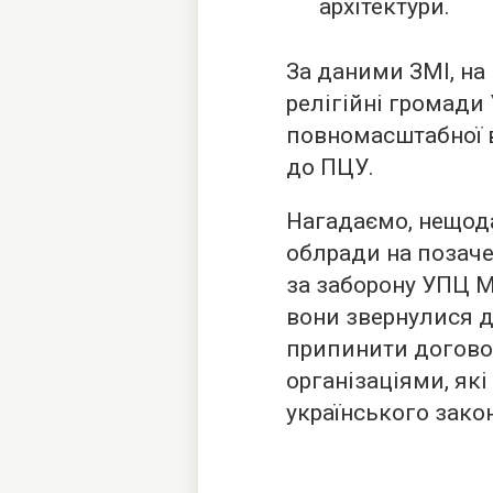
архітектури.
За даними ЗМІ, на
релігійні громади
повномасштабної 
до ПЦУ.
Нагадаємо, нещода
облради на позаче
за заборону УПЦ М
вони звернулися д
припинити догово
організаціями, як
українського зако