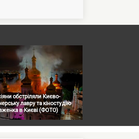
іяни обстріляли Києво-
ерську лавру та кіностудію
вженка в Києві (ФОТО)