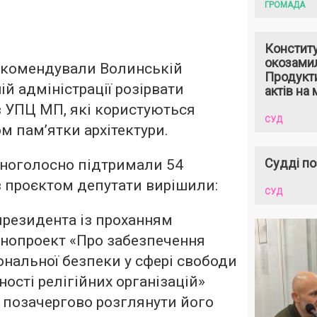
ГРОМАДА
Констит
окозами
екомендували Волинській
Продукти
й адміністрації розірвати
актів на 
 УПЦ МП, які користуються
СУД
м пам’ятки архітектури.
Судді по
дноголосно підтримали 54
із проєктом депутати вирішили:
СУД
президента із проханням
нопроект «Про забезпечення
ональної безпеки у сфері свободи
ьності релігійних організацій»
 позачергово розглянути його