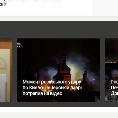
Момент російського удару
Рос
по Києво-Печерській лаврі
Печ
потрапив на відео
До