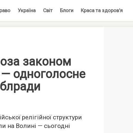
раво
Україна
Світ
Блоги
Краса та здоров'я
оза законом
 — одноголосне
облради
йської релігійної структури
и на Волині — сьогодні