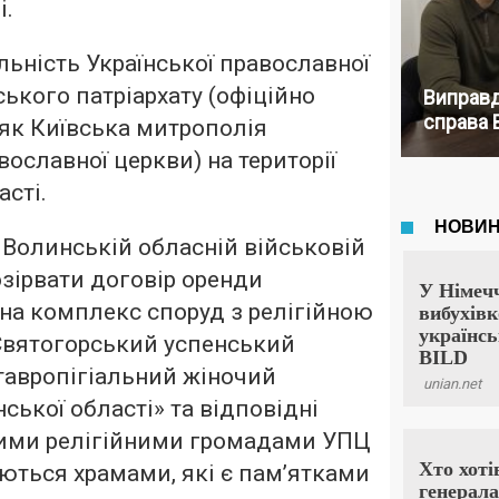
і.
льність Української православної
ького патріархату (офіційно
Виправд
справа 
 як Київська митрополія
вославної церкви) на території
сті.
Волинській обласній військовій
озірвати договір оренди
 на комплекс споруд з релігійною
Святогорський успенський
авропігіальний жіночий
ської області» та відповідні
шими релігійними громадами УПЦ
ються храмами, які є пам’ятками