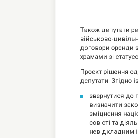
Також депутати р
військово-цивільні
договори оренди з
храмами зі статусо
Проєкт рішення о
депутати. Згідно 
звернутися до 
визначити зако
зміцнення наці
совісті та діял
невідкладним і