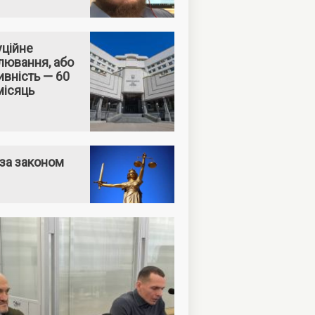
уційне
лювання, або
вність — 60
місяць
за законом