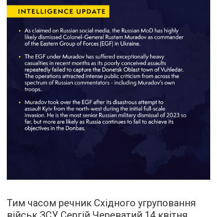
Тим часом речник Східного угруповання
військ ЗСУ Сергій Череватий 14 квітня