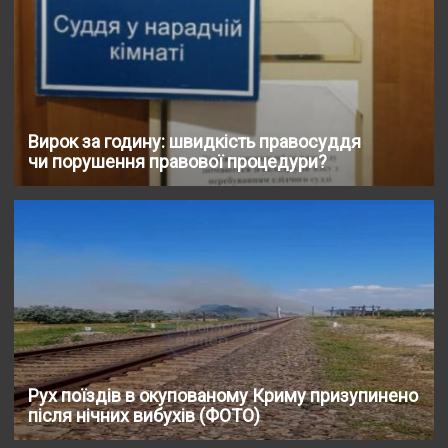
Вирок за годину: швидкість правосуддя
чи порушення правової процедури?
Рух поїздів в окупованому Криму призупинено
після нічних вибухів (ФОТО)