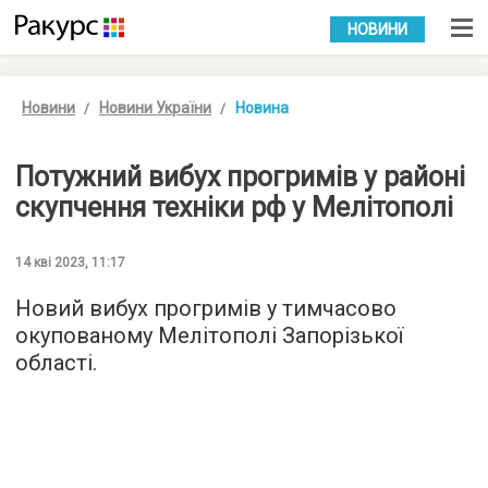
УКР
РУС
НОВИНИ
Новини
Новини України
Новина
Потужний вибух прогримів у районі
скупчення техніки рф у Мелітополі
14 кві 2023, 11:17
Новий вибух прогримів у тимчасово
окупованому Мелітополі Запорізької
області.