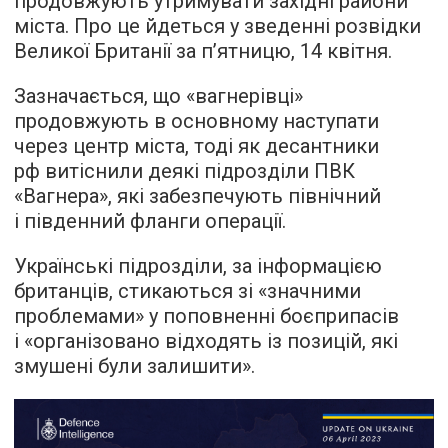
продовжують утримувати західні райони
міста. Про це йдеться у зведенні розвідки
Великої Британії за п’ятницю, 14 квітня.
Зазначається, що «вагнерівці»
продовжують в основному наступати
через центр міста, тоді як десантники
рф витіснили деякі підрозділи ПВК
«Вагнера», які забезпечують північний
і південний фланги операції.
Українські підрозділи, за інформацією
британців, стикаються зі «значними
проблемами» у поповненні боєприпасів
і «організовано відходять із позицій, які
змушені були залишити».