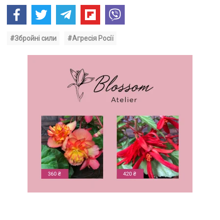
#Збройні сили
#Агресія Росії