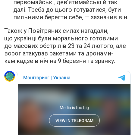
первомайські, дев’ятимайські й так
далі. Треба до цього готуватися, бути
пильними берегти себе, — зазначив він.
Також у Повітряних силах нагадали,
що українці були морального готовими
до масових обстрілів 23 та 24 лютого, але
ворог атакував ракетами та дронами-
камікадзе в ніч на 9 березня та зранку.