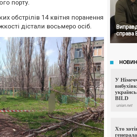
ого порту.
ких обстрілів 14 квітня поранення
жкості дістали восьмеро осіб.
Виправд
справа 