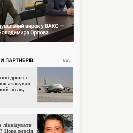
увальний вирок у ВАКС —
Володимира Орлова