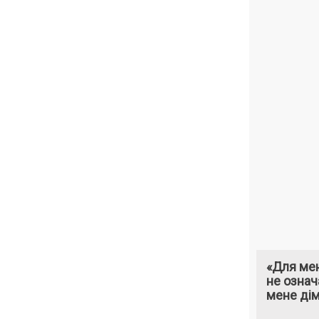
«Для мен
не означ
мене ді