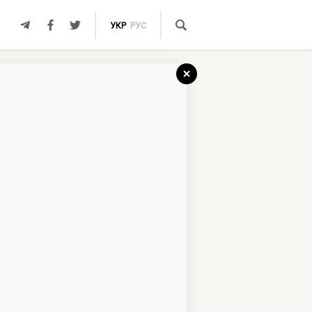
УКР
РУС