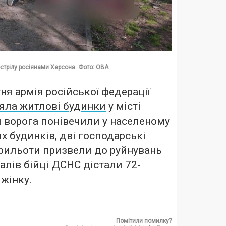
бстрілу росіянами Херсона. Фото: ОВА
ня армія російської федерації
ляла житлові будинки
у місті
 ворога понівечили у населеному
х будинків, дві господарські
Прильоти призвели до руйнувань
валів бійці ДСНС дістали 72-
 жінку.
Помітили помилку?