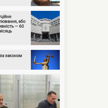
уційне
лювання, або
вність — 60
місяць
за законом