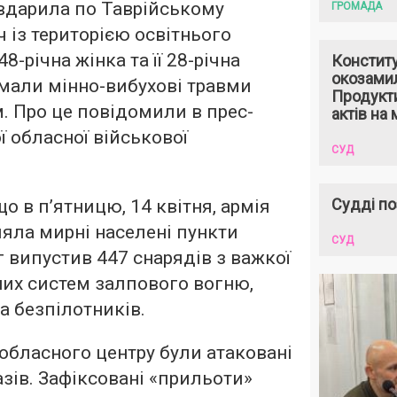
вдарила по Таврійському
ГРОМАДА
 із територією освітнього
8-річна жінка та її 28-річна
Констит
окозами
мали мінно-вибухові травми
Продукти
м. Про це повідомили в прес-
актів на 
ї обласної військової
СУД
Судді по
о в п’ятницю, 14 квітня, армія
ляла мирні населені пункти
СУД
 випустив 447 снарядів з важкої
вних систем залпового вогню,
та безпілотників.
обласного центру були атаковані
азів. Зафіксовані «прильоти»