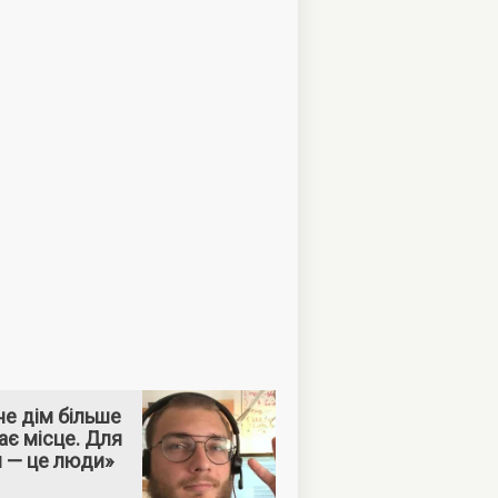
е дім більше
ає місце. Для
м — це люди»