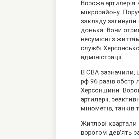
Ворожа артилерія 
мікрорайону. Поруч
закладу загинули 4
донька. Вони отри
несумісні з життя
службі Херсонсько
адміністрації.
В ОВА зазначили, щ
рф 96 разів обстрі
Херсонщини. Ворог
артилерії, реакти
мінометів, танків 
Житлові квартали 
ворогом дев’ять р