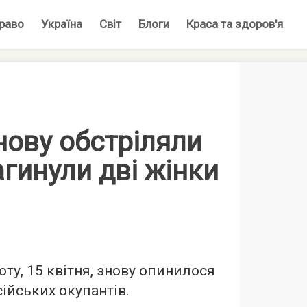
раво
Україна
Світ
Блоги
Краса та здоров'я
нову обстріляли
агинули дві жінки
оту, 15 квітня, знову опинилося
сійських окупантів.