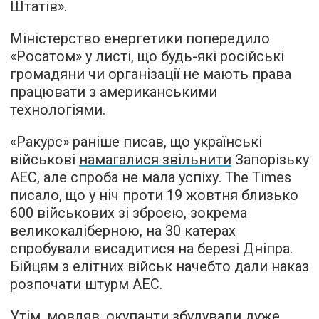
Штатів».
Міністерство енергетики попередило
«Росатом» у листі, що будь-які російські
громадяни чи організації не мають права
працювати з американськими
технологіями.
«Ракурс» раніше писав, що українські
військові
намагалися звільнити
Запорізьку
АЕС, але спроба не мала успіху. The Times
писало, що у ніч проти 19 жовтня близько
600 військових зі зброєю, зокрема
великокаліберною, на 30 катерах
спробували висадитися на березі Дніпра.
Бійцям з елітних військ начебто дали наказ
розпочати штурм АЕС.
Утім, мовляв, окупанти збудували дуже