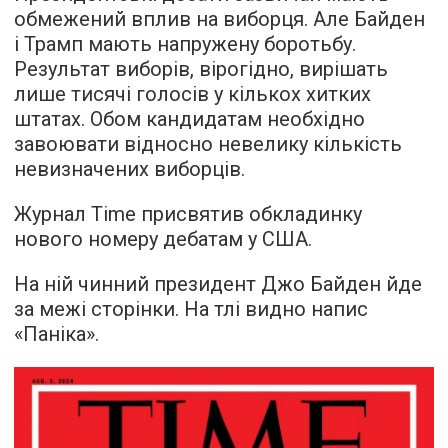
обмежений вплив на виборця. Але Байден
і Трамп мають напружену боротьбу.
Результат виборів, вірогідно, вирішать
лише тисячі голосів у кількох хитких
штатах. Обом кандидатам необхідно
завоювати відносно невелику кількість
невизначених виборців.
Журнал Time присвятив обкладинку
нового номеру дебатам у США.
На ній чинний президент Джо Байден йде
за межі сторінки. На тлі видно напис
«Паніка».