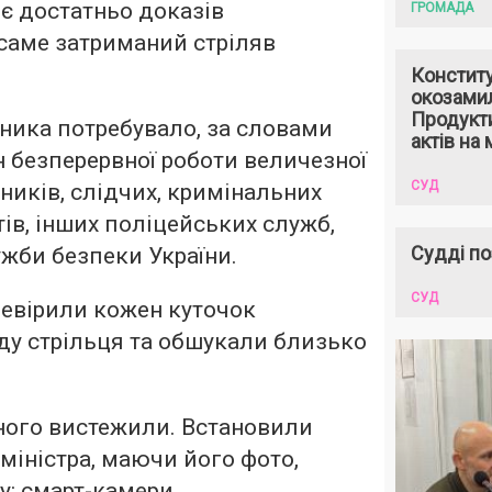
 є достатньо доказів
ГРОМАДА
саме затриманий стріляв
Констит
окозами
Продукти
ника потребувало, за словами
актів на 
н безперервної роботи величезної
СУД
иків, слідчих, кримінальних
тів, інших поліцейських служб,
Судді по
ужби безпеки України.
СУД
ревірили кожен куточок
ду стрільця та обшукали близько
ного вистежили. Встановили
 міністра, маючи його фото,
су: смарт-камери