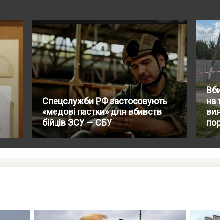
Вби
Спецслужби РФ застосовують
на 
«медові пастки» для вбивств
вия
бійців ЗСУ — СБУ
по