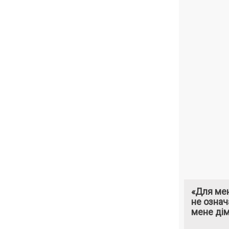
«Для мен
не означ
мене ді