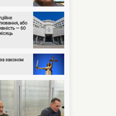
уційне
лювання, або
вність — 60
місяць
за законом