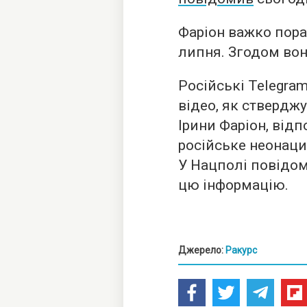
Фаріон важко поран
липня. Згодом вон
Російські Telegra
відео, як ствердж
Ірини Фаріон, відп
російське неонаци
У Нацполі повідо
цю інформацію.
Джерело:
Ракурс