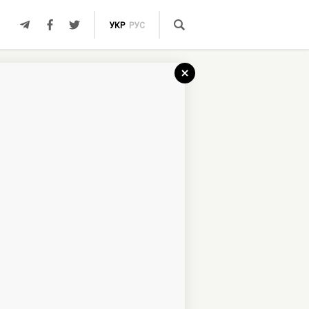
УКР
РУС