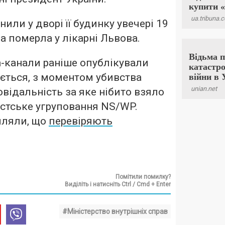
или у дворі її будинку увечері 19
а померла у лікарні Львова.
m-канали раніше опублікували
ується, з моментом убивства
овідальність за яке нібито взяло
стське угруповання NS/WP.
мляли, що
перевіряють
Помітили помилку?
Виділіть і натисніть Ctrl / Cmd + Enter
#Міністерство внутрішніх справ