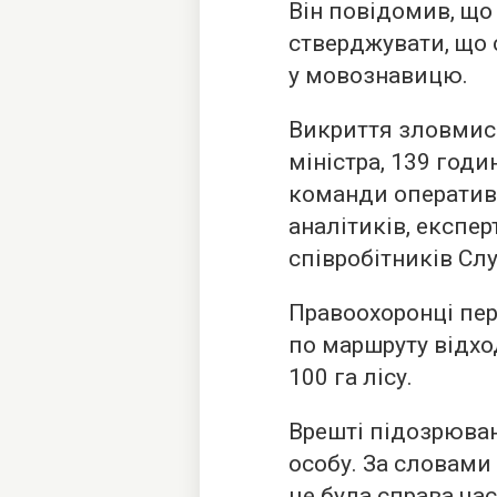
Він повідомив, що
стверджувати, що 
у мовознавицю.
Викриття зловмис
міністра, 139 годи
команди оперативн
аналітиків, експер
співробітників Сл
Правоохоронці пе
по маршруту відхо
100 га лісу.
Врешті підозрюва
особу. За словами
це була справа ча