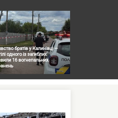
вство братів у Калинівці —
тілі одного із загиблих
вили 16 вогнепальних
ранень