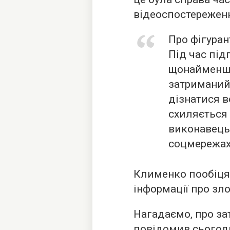
відеоспостережен
Про фігуран
Під час під
щонайменше 
затриманий 
дізнатися в
схиляється
виконавець,
соцмережах
Клименко пообіця
інформації про зло
Нагадаємо, про з
повідомив
сьогодн