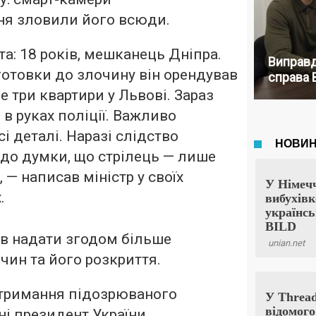
ня зловили його всюди.
та: 18 років, мешканець Дніпра.
Виправд
готовки до злочину він орендував
справа 
три квартири у Львові. Зараз
в руках поліції. Важливо
сі деталі. Наразі слідство
 до думки, що стрілець — лише
 — написав міністр у своїх
.
в надати згодом більше
чин та його розкриття.
атримання підозрюваного
і президент України.