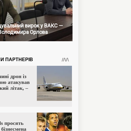
увальний вирок у ВАКС —
Володимира Орлова