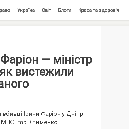
раво
Україна
Світ
Блоги
Краса та здоров'я
Фаріон — міністр
 як вистежили
аного
 вбивці Ірини Фаріон у Дніпрі
 МВС Ігор Клименко.