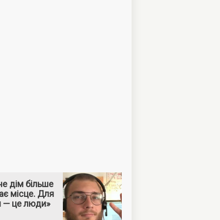
е дім більше
ає місце. Для
м — це люди»