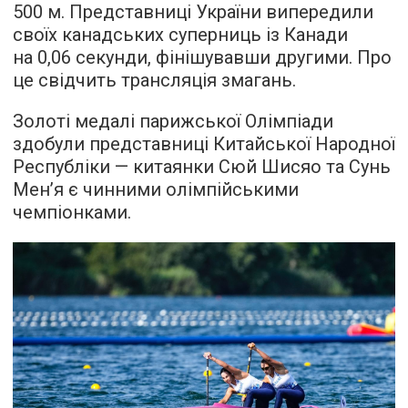
500 м. Представниці України випередили
своїх канадських суперниць із Канади
на 0,06 секунди, фінішувавши другими. Про
це свідчить трансляція змагань.
Золоті медалі парижської Олімпіади
здобули представниці Китайської Народної
Республіки — китаянки Сюй Шисяо та Сунь
Мен’я є чинними олімпійськими
чемпіонками.