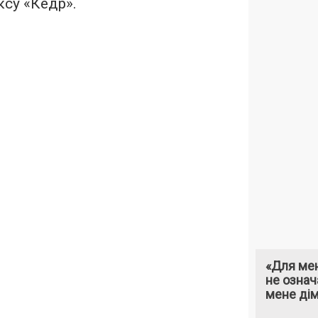
су «Кедр».
«Для мен
не означ
мене ді