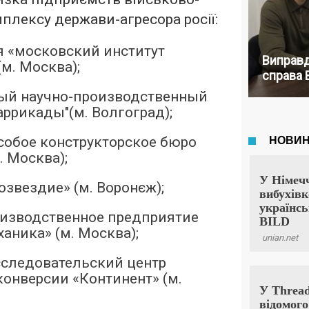
лексу держави-агресора росії:
я «московский институт
Виправд
(м. Москва);
справа 
ый научно-производственный
аррикады"(м. Волгоград);
собое конструкторское бюро
. Москва);
озвездие» (м. Воронєж);
оизводственное предприятие
аника» (м. Москва);
сследовательский центр
конверсии «Континент» (м.