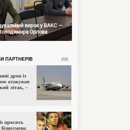
увальний вирок у ВАКС —
Володимира Орлова