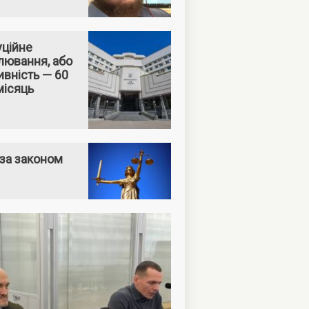
уційне
лювання, або
вність — 60
місяць
за законом