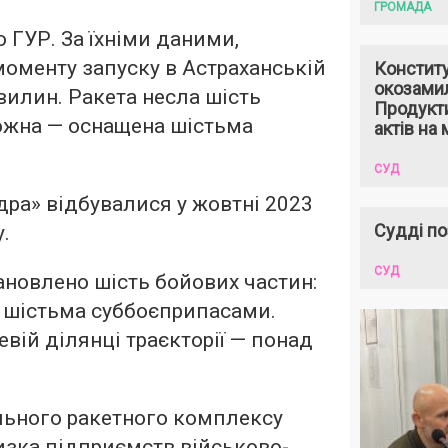
ГРОМАДА
 ГУР. За їхніми даними,
моменту запуску в Астраханській
Констит
окозами
вилин. Ракета несла шість
Продукти
ожна — оснащена шістьма
актів на 
СУД
ра» відбувалися у жовтні 2023
Судді по
у.
СУД
тановлено шість бойових частин:
 шістьма суббоєприпасами.
вій ділянці траєкторії — понад
льного ракетного комплексу
изка підприємств військово-