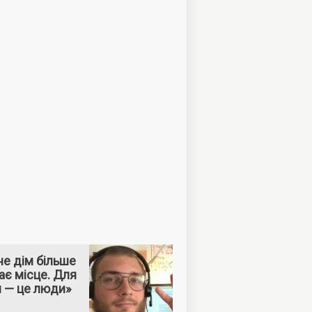
е дім більше
ає місце. Для
м — це люди»