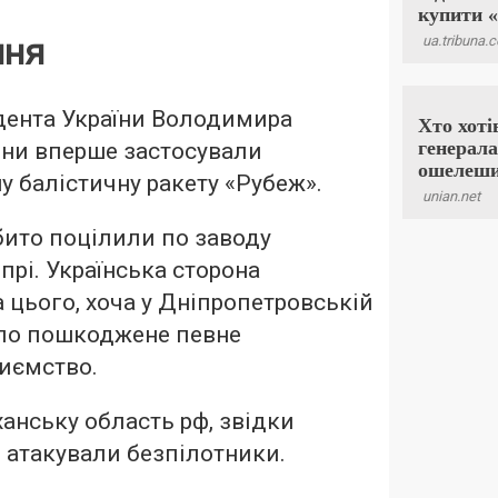
ння
дента України Володимира
яни вперше застосували
 балістичну ракету «Рубеж».
ібито поцілили по заводу
прі. Українська сторона
 цього, хоча у Дніпропетровській
уло пошкоджене певне
иємство.
ханську область рф, звідки
, атакували безпілотники.