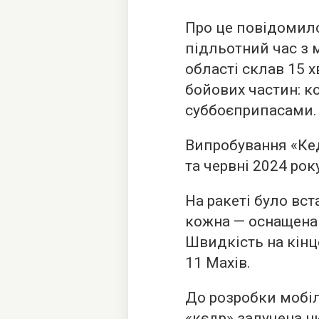
Про це повідомило
підльотний час з 
області склав 15 х
бойових частин: к
суббоєприпасами.
Випробування «Кед
та червні 2024 рок
На ракеті було вс
кожна — оснащена
Швидкість на кінце
11 Махів.
До розробки мобі
«кєдр» залучена н