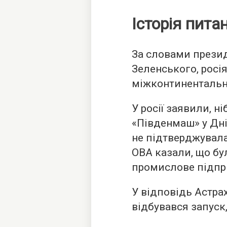
Історія пита
За словами прези
Зеленського, росі
міжконтинентальну
У росії заявили, н
«Південмаш» у Дні
не підтверджувала
ОВА казали, що б
промислове підпр
У відповідь Астра
відбувався запуск