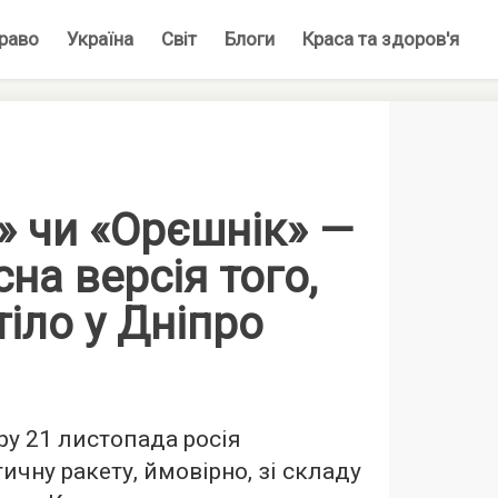
раво
Україна
Світ
Блоги
Краса та здоров'я
» чи «Орєшнік» —
сна версія того,
іло у Дніпро
ру 21 листопада росія
ичну ракету, ймовірно, зі складу