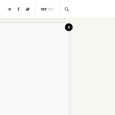
УКР
РУС