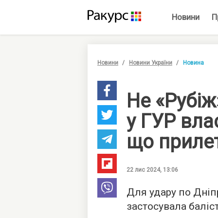
Новини
П
Новини
Новини України
Новина
Не «Рубіж
у ГУР вла
що прилет
22 лис 2024, 13:06
Для удару по Дніп
застосувала баліст