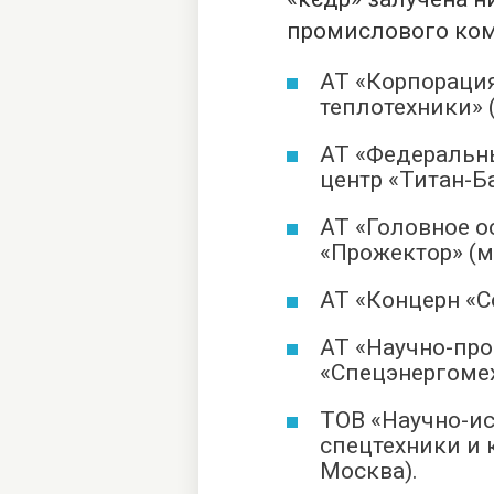
промислового комп
АТ «Корпораци
теплотехники» 
АТ «Федеральн
центр «Титан-Б
АТ «Головное о
«Прожектор» (м
АТ «Концерн «С
АТ «Научно-пр
«Спецэнергомех
ТОВ «Научно-и
спецтехники и 
Москва).