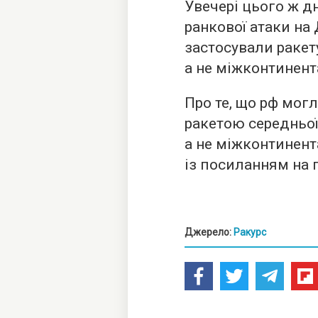
Увечері цього ж дн
ранкової атаки на
застосували ракет
а не міжконтинент
Про те, що рф мог
ракетою середньої
а не міжконтинент
із посиланням на
Джерело:
Ракурс