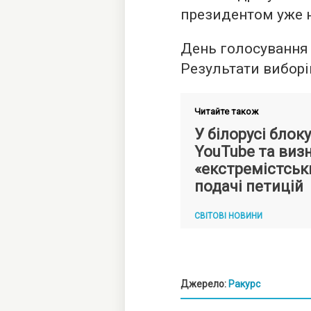
президентом уже н
День голосування 
Результати виборі
Читайте також
У білорусі блок
YouTube та виз
«екстремістськ
подачі петицій
СВІТОВІ НОВИНИ
Джерело:
Ракурс