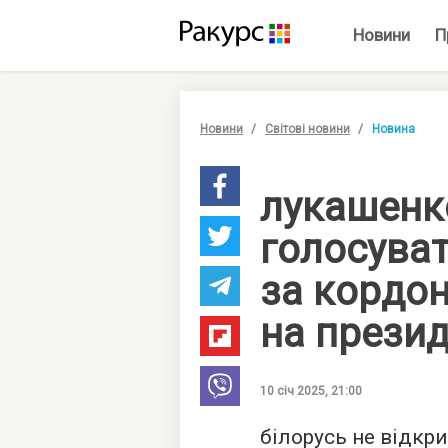
Новини
П
Новини
Світові новини
Новина
лукашенк
голосуват
за кордо
на прези
10 січ 2025, 21:00
білорусь не відкр