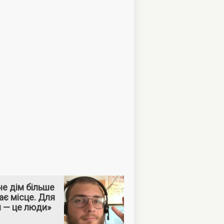
е дім більше
ає місце. Для
м — це люди»