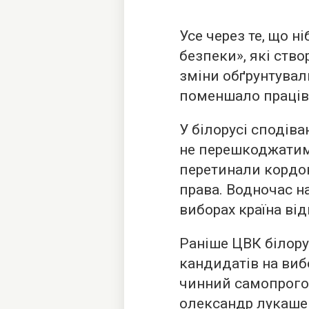
Усе через те, що н
безпеки», які ств
зміни обґрунтувал
поменшало праців
У білорусі сподів
не перешкоджатим
перетинали кордон
права. Водночас н
виборах країна ві
Раніше ЦВК білор
кандидатів на виб
чинний самопрого
олександр лукаше