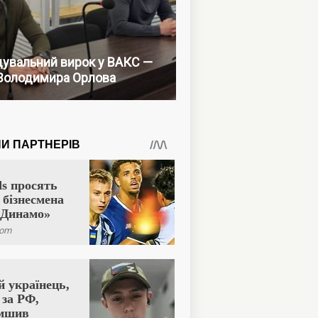
увальний вирок у ВАКС —
Володимира Орлова