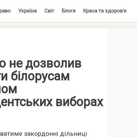
раво
Україна
Світ
Блоги
Краса та здоров'я
о не дозволив
и білорусам
ном
дентських виборах
иватиме закордонні дільниці