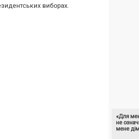
езидентських виборах.
«Для мен
не означ
мене ді