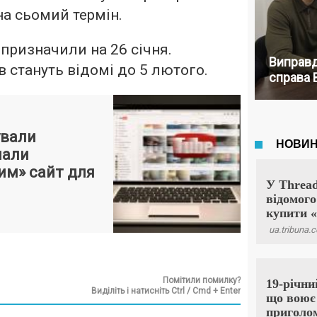
а сьомий термін.
призначили на 26 січня.
Виправд
в стануть відомі до 5 лютого.
справа 
ували
нали
им» сайт для
Помітили помилку?
Виділіть і натисніть Ctrl / Cmd + Enter