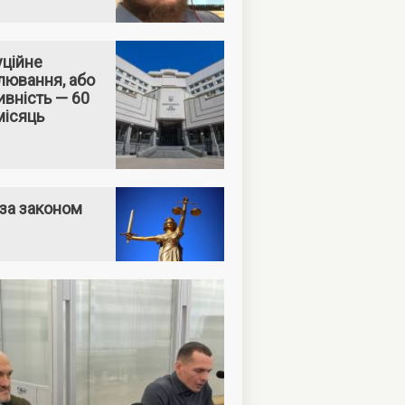
уційне
лювання, або
вність — 60
місяць
за законом