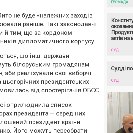
ГРОМАДА
ібито не буде «належних заходів
Констит
орювали раніше. Такі законодавчі
окозами
и й тим, що за кордоном
Продукти
актів на 
ників дипломатичного корпусу.
СУД
аються, що інші держави
уть білоруським громадянам
Судді по
, аби реалізували свої виборчі
а цьогорічних президентських
СУД
дмовилась від спостерігачів ОБСЄ.
усі оприлюднила список
орах президента — серед них
лошений президент країни
нко. Його можуть переобрати