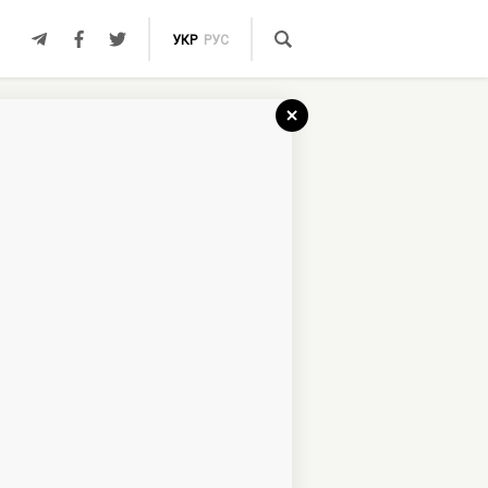
УКР
РУС