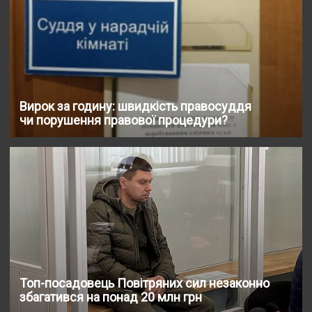
Вирок за годину: швидкість правосуддя
чи порушення правової процедури?
Топ-посадовець Повітряних сил незаконно
збагатився на понад 20 млн грн