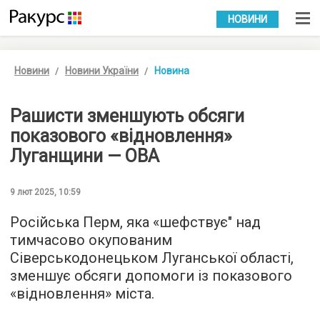
УКР
РУС
НОВИНИ
Новини
Новини України
Новина
Рашисти зменшують обсяги
показового «відновлення»
Луганщини — ОВА
9 лют 2025, 10:59
Російська Перм, яка «шефствує" над
тимчасово окупованим
Сіверськодонецьком Луганської області,
зменшує обсяги допомоги із показового
«відновлення» міста.