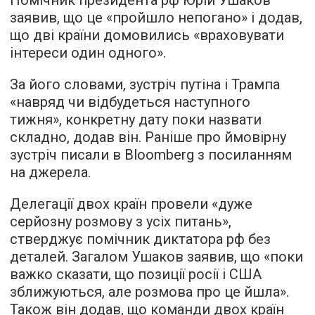
Помічник президента рф Юрій Ушаков
заявив, що це «пройшло непогано» і додав,
що дві країни домовились «враховувати
інтереси один одного».
За його словами, зустріч путіна і Трампа
«навряд чи відбудеться наступного
тижня», конкретну дату поки назвати
складно, додав він. Раніше про ймовірну
зустріч писали в Bloomberg з посиланням
на джерела.
Делегації двох країн провели «дуже
серйозну розмову з усіх питань»,
стверджує помічник диктатора рф без
деталей. Загалом Ушаков заявив, що «поки
важко сказати, що позиції росії і США
зближуються, але розмова про це йшла».
Також він додав, що команди двох країн