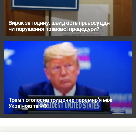
Вирок за годину: швидкість правосуддя
чи порушення правової процедури?
Трамп оголосив триденне перемир’я між
Україною та РФ