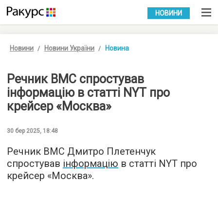
УКР
РУС
НОВИНИ
Новини
Новини України
Новина
Речник ВМС спростував
інформацію в статті NYT про
крейсер «Москва»
30 бер 2025, 18:48
Речник ВМС Дмитро Плетенчук
спростував
інформацію
в статті NYT про
крейсер «Москва».