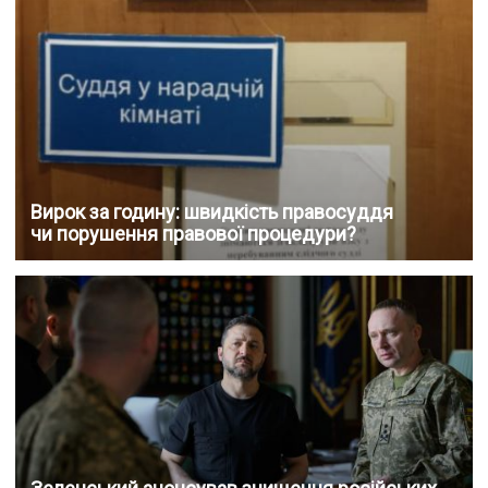
Вирок за годину: швидкість правосуддя
чи порушення правової процедури?