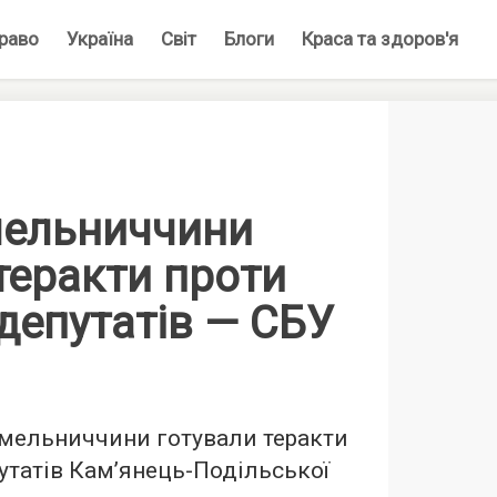
раво
Україна
Світ
Блоги
Краса та здоров'я
мельниччини
теракти проти
депутатів — СБУ
мельниччини готували теракти
утатів Кам’янець-Подільської