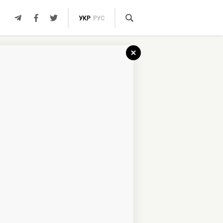
УКР
РУС