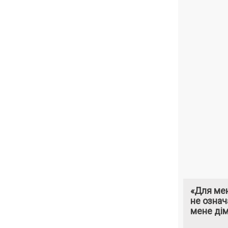
«Для мен
не означ
мене ді