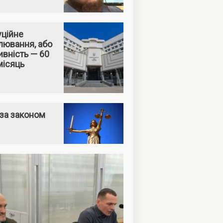
уційне
лювання, або
вність — 60
місяць
за законом