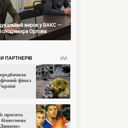
увальний вирок у ВАКС —
Володимира Орлова