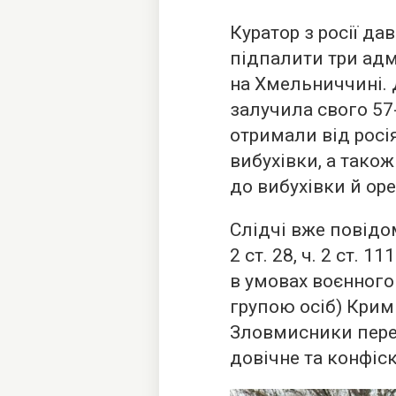
Куратор з росії да
підпалити три адм
на Хмельниччині. 
залучила свого 57
отримали від росія
вибухівки, а тако
до вибухівки й ор
Слідчі вже повідо
2 ст. 28, ч. 2 ст. 
в умовах воєнног
групою осіб) Крим
Зловмисники переб
довічне та конфіс