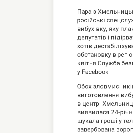
Пара з Хмельницьк
російські спецслу
вибухівку, яку пла
депутатів і підірв
хотів дестабілізу
обстановку в регіо
квітня Служба без
у Facebook.
Обох зловмисників
виготовлення вибу
в центрі Хмельниц
виявилася 24-річн
шукала гроші у те
завербована ворог