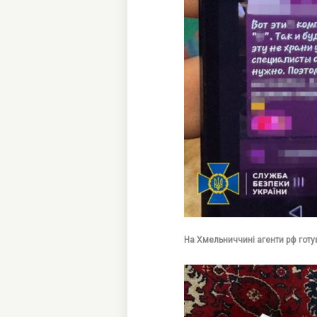
На Хмельниччині агенти рф готу