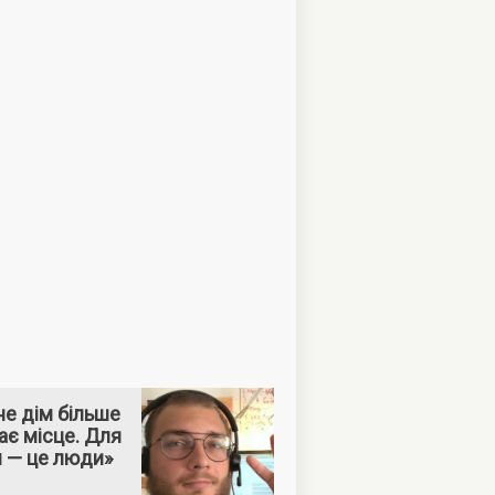
е дім більше
ає місце. Для
м — це люди»