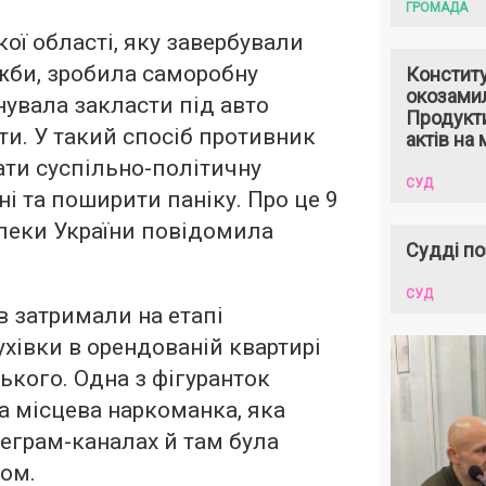
ГРОМАДА
ої області, яку завербували
жби, зробила саморобну
Констит
окозами
нувала закласти під авто
Продукти
ати. У такий спосіб противник
актів на 
вати суспільно-політичну
СУД
ні та поширити паніку. Про це 9
пеки України повідомила
Судді по
СУД
 затримали на етапі
хівки в орендованій квартирі
ького. Одна з фігуранток
а місцева наркоманка, яка
леграм-каналах й там була
ом.