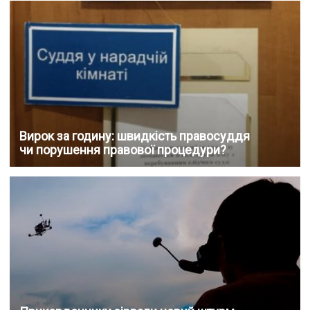
Вирок за годину: швидкість правосуддя
чи порушення правової процедури?