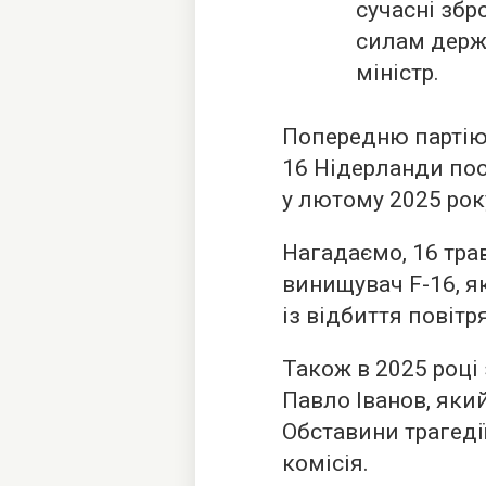
сучасні збр
силам держ
міністр.
Попередню партію
16 Нідерланди по
у лютому 2025 рок
Нагадаємо, 16 тра
винищувач F-16, я
із відбиття повітр
Також в 2025 році
Павло Іванов, яки
Обставини трагеді
комісія.