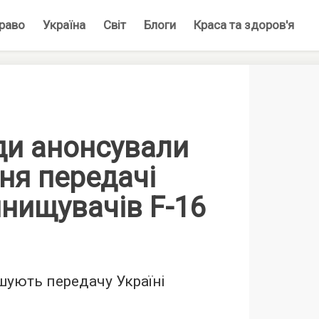
раво
Україна
Світ
Блоги
Краса та здоров'я
ди анонсували
ня передачі
инищувачів F-16
ують передачу Україні