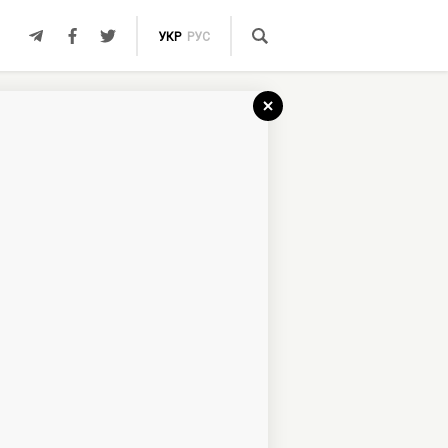
УКР
РУС