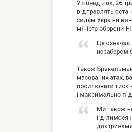
У понеділок, 26 т
відправлять остан
силам України вин
міністр оборони Н
Це означає,
незабаром б
Також Брекельманс
масованих атак, 
посилювати тиск н
і максимально під
Ми також на
і ділимося
доктринами