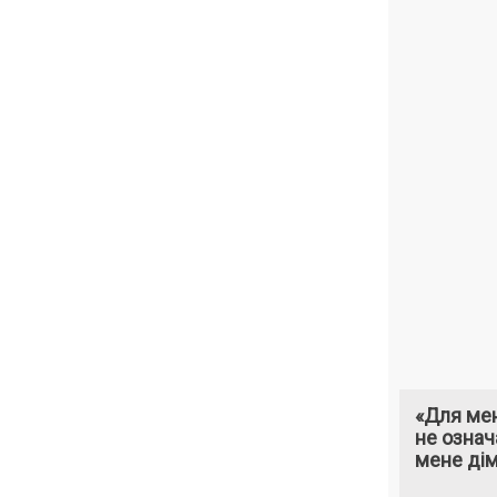
«Для мен
не означ
мене ді