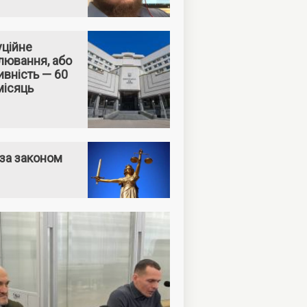
уційне
лювання, або
вність — 60
місяць
за законом