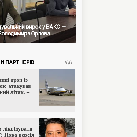
увальний вирок у ВАКС —
Володимира Орлова