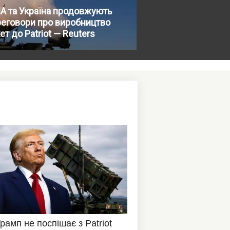
А та Україна продовжують
реговори про виробництво
ет до Patriot — Reuters