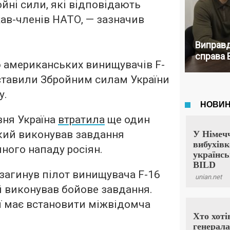
ойні сили, які відповідають
ав-членів НАТО, — зазначив
Виправд
справа 
 американських винищувачів F-
ставили Збройним силам України
у.
вня Україна
втратила
ще один
кий виконував завдання
яного нападу росіян.
 загинув пілот винищувача F-16
й виконував бойове завдання.
ї має встановити міжвідомча