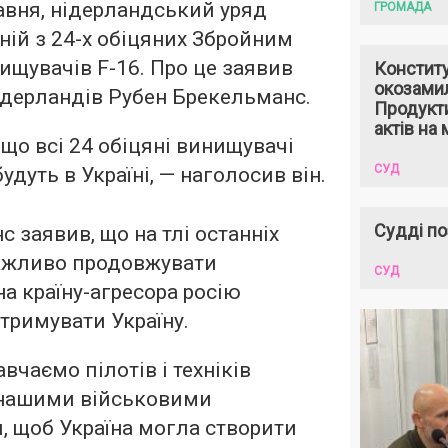
равня, нідерландський уряд
ГРОМАДА
ній з 24-х обіцяних Збройним
ищувачів F-16. Про це заявив
Констит
окозами
ідерландів Рубен Брекельманс.
Продукти
актів на 
 що всі 24 обіцяні винищувачі
СУД
удуть в Україні, — наголосив він.
Судді по
 заявив, що на тлі останніх
важливо продовжувати
СУД
а країну-агресора росію
тримувати Україну.
вчаємо пілотів і техніків
 нашими військовими
, щоб Україна могла створити