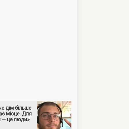
е дім більше
ає місце. Для
м — це люди»