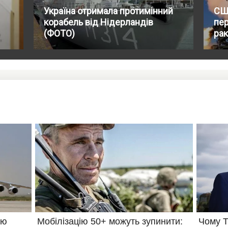
Україна отримала протимінний
СШ
корабель від Нідерландів
пе
(ФОТО)
рак