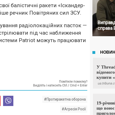
вої балістичні ракети «Іскандер-
іше речник Повітряних сил ЗСУ.
Виправд
сування радіолокаційних пасток —
справа 
дстрілювати під час наближення
 системи Patriot можуть працювати
Помітили помилку?
Виділіть і натисніть Ctrl / Cmd + Enter
#Протиракетна оборона
#Агресія Росії