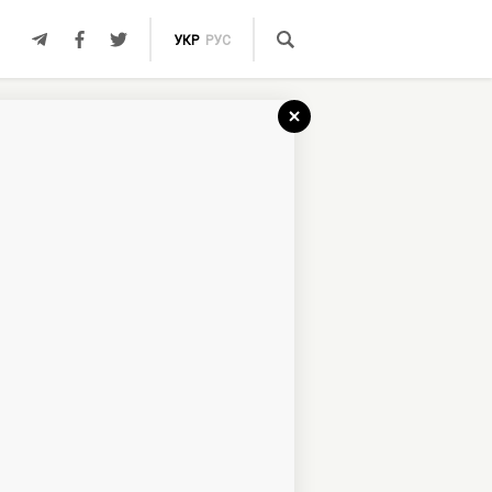
УКР
РУС