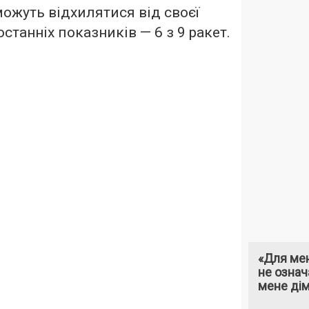
можуть відхилятися від своєї
останніх показників — 6 з 9 ракет.
«Для мен
не означ
мене ді