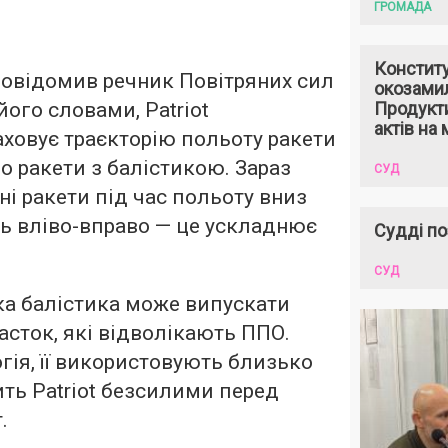
ГРОМАДА
Констит
повідомив речник Повітряних сил
окозами
 його словами, Patriot
Продукти
актів на 
ховує траєкторію польоту ракети
ого ракети з балістикою. Зараз
СУД
ні ракети під час польоту вниз
ь вліво-вправо — це ускладнює
Судді по
СУД
ька балістика може випускати
асток, які відволікають ППО.
гія, її використовують близько
бить Patriot безсилими перед
.