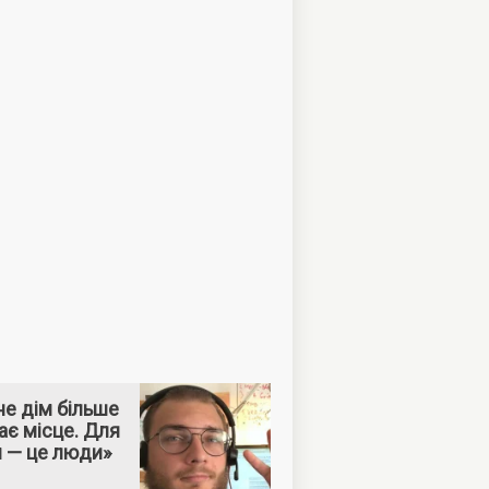
е дім більше
ає місце. Для
м — це люди»