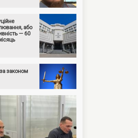
уційне
лювання, або
вність — 60
місяць
за законом