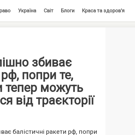
раво
Україна
Світ
Блоги
Краса та здоров'я
спішно збиває
рф, попри те,
и тепер можуть
ся від траєкторії
иває балістичні ракети рф, попри