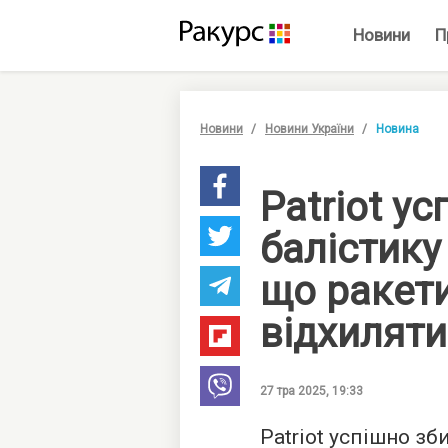
Новини
П
Новини
Новини України
Новина
Patriot у
балістику 
що ракет
відхиляти
27 тра 2025, 19:33
Patriot успішно зб