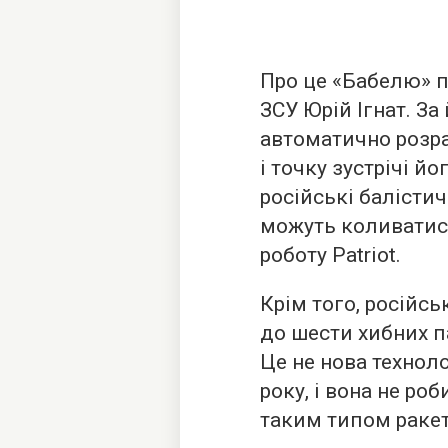
Про це «Бабелю» 
ЗСУ Юрій Ігнат. За
автоматично розра
і точку зустрічі й
російські балістич
можуть коливатис
роботу Patriot.
Крім того, російс
до шести хибних п
Це не нова техноло
року, і вона не ро
таким типом ракет