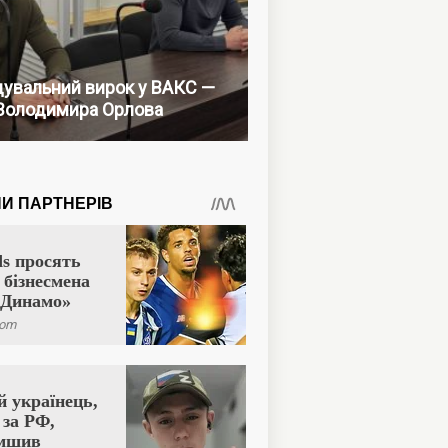
увальний вирок у ВАКС —
Володимира Орлова