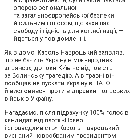
в справедливість, була і залишається
опорою регіональної
та загальноєвропейської безпеки
й сильним голосом, що захищає
свободу і гідність для кожної нації, —
йдеться у повідомленні.
Як відомо, Кароль Навроцький заявляв,
що не бачить Україну в міжнародних
альянсах, допоки Київ не відповість
за Волинську трагедію. А в травні він
пообіцяв не пускати Україну в НАТО
й висловився проти відправки польських
військ в Україну.
Нагадаємо, після підрахунку 100% голосів
кандидат від партії «Право
і справедливість» Кароль Навроцький
визнаний
новообраним президентом