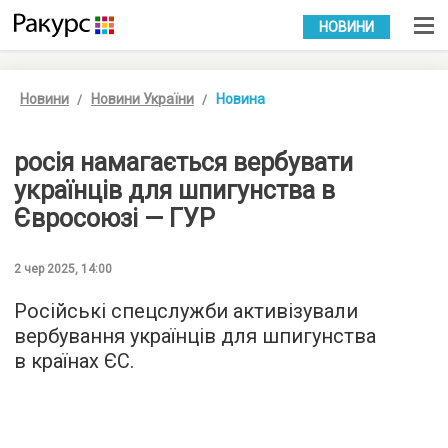
УКР
РУС
НОВИНИ
Новини
Новини України
Новина
росія намагається вербувати
українців для шпигунства в
Євросоюзі — ГУР
2 чер 2025, 14:00
Російські спецслужби активізували
вербування українців для шпигунства
в країнах ЄС.