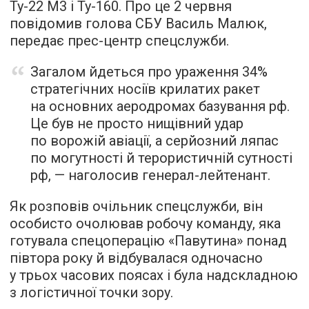
Ту-22 М3 і Ту-160. Про це 2 червня
повідомив голова СБУ Василь Малюк,
передає прес-центр спецслужби.
Загалом йдеться про ураження 34%
стратегічних носіїв крилатих ракет
на основних аеродромах базування рф.
Це був не просто нищівний удар
по ворожій авіації, а серйозний ляпас
по могутності й терористичній сутності
рф, — наголосив генерал-лейтенант.
Як розповів очільник спецслужби, він
особисто очолював робочу команду, яка
готувала спецоперацію «Павутина» понад
півтора року й відбувалася одночасно
у трьох часових поясах і була надскладною
з логістичної точки зору.