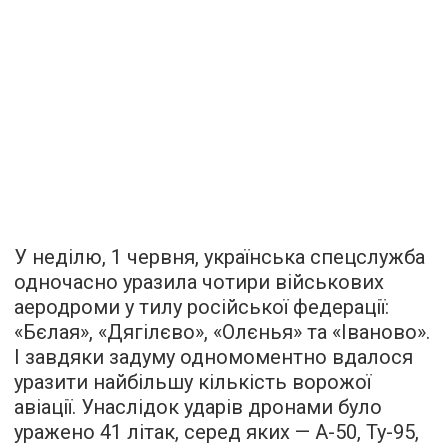
У неділю, 1 червня, українська спецслужба
одночасно уразила чотири військових
аеродроми у тилу російської федерації:
«Бєлая», «Дягілєво», «Олєнья» та «Іваново».
І завдяки задуму одномоментно вдалося
уразити найбільшу кількість ворожої
авіації. Унаслідок ударів дронами було
уражено 41 літак, серед яких — А-50, Ту-95,