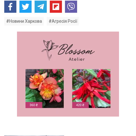
#Новини Харкова
#Агресія Росії