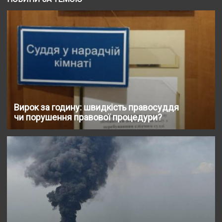
Вирок за годину: швидкість правосуддя
чи порушення правової процедури?