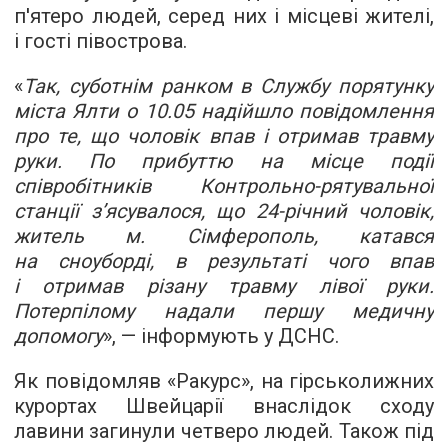
п'ятеро людей, серед них і місцеві жителі,
і гості півострова.
«
Так, суботнім ранком в Службу порятунку
міста Ялти о 10.05 надійшло повідомлення
про те, що чоловік впав і отримав травму
руки. По прибуттю на місце події
співробітників Контрольно-рятувальної
станції з’ясувалося, що
24-річний
чоловік,
житель м. Сімферополь, катався
на сноуборді, в результаті чого впав
і отримав різану травму лівої руки.
Потерпілому надали першу медичну
допомогу
», — інформують у ДСНС.
Як повідомляв «Ракурс», на гірськолижних
курортах Швейцарії внаслідок сходу
лавини загинули четверо людей. Також під