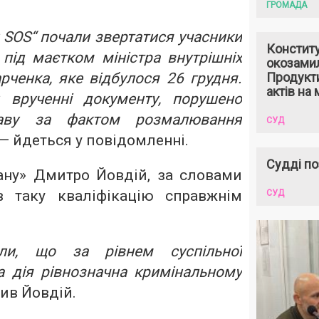
ГРОМАДА
SOS“ почали звертатися учасники
Констит
під маєтком міністра внутрішніх
окозами
арченка, яке відбулося 26 грудня.
Продукти
актів на 
 врученні документу, порушено
раву за фактом розмалювання
СУД
 — йдеться у повідомленні.
Судді по
ну» Дмитро Йовдій, за словами
ав таку кваліфікацію справжнім
СУД
и, що за рівнем суспільної
а дія рівнозначна кримінальному
чив Йовдій.