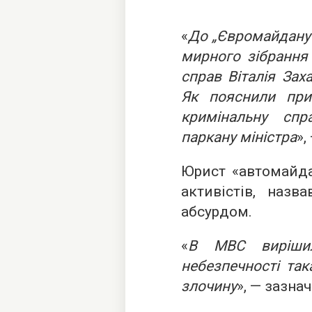
«
До „Євромайдану 
мирного зібрання 
справ Віталія Зах
Як пояснили при
кримінальну сп
паркану міністра
»,
Юрист «автомайда
активістів, назв
абсурдом.
«
В МВС вирішил
небезпечності так
злочину
», — зазна