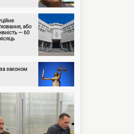
уційне
лювання, або
вність — 60
місяць
за законом