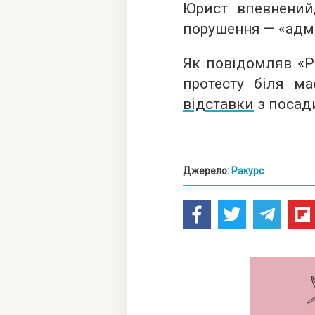
Юрист впевнений
порушення — «адмі
Як повідомляв «Ра
протесту біля м
відставки
з посади
Джерело:
Ракурс