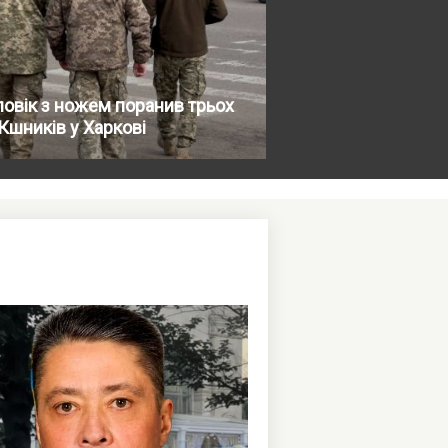
овік з ножем поранив трьох
шників у Харкові