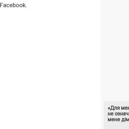
 Facebook.
«Для мен
не означ
мене ді