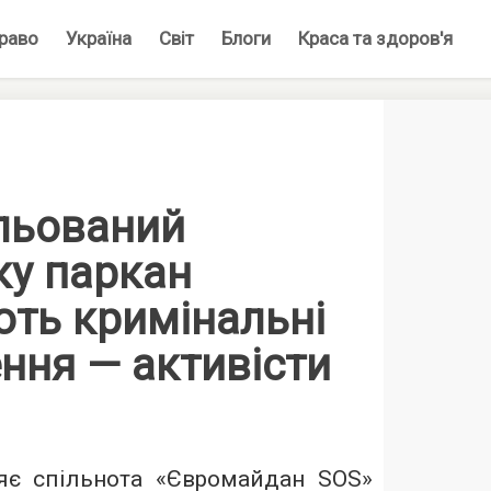
раво
Україна
Світ
Блоги
Краса та здоров'я
льований
ку паркан
ють кримінальні
ння — активісти
яє спільнота «Євромайдан SOS»