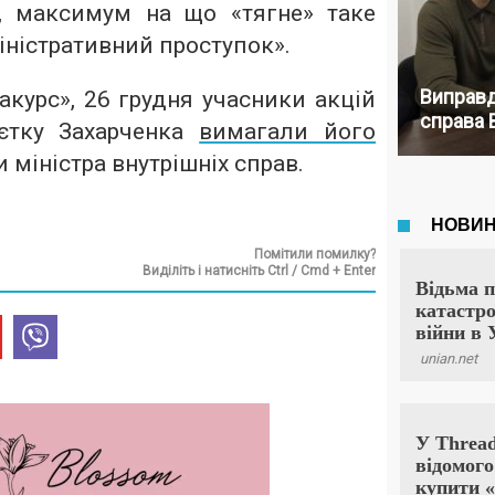
, максимум на що «тягне» таке
ністративний проступок».
Виправд
курс», 26 грудня учасники акцій
справа 
аєтку Захарченка
вимагали його
 міністра внутрішніх справ.
Помітили помилку?
Виділіть і натисніть Ctrl / Cmd + Enter