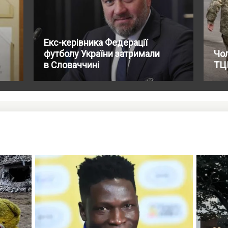
Екс-керівника Федерації
футболу України затримали
Чол
в Словаччині
ТЦК