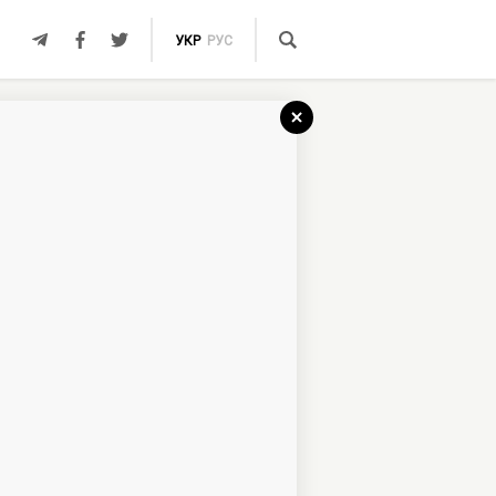
УКР
РУС